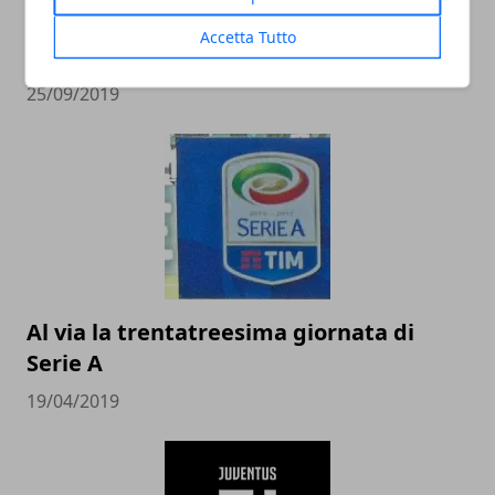
L'importanza della manutenzione per
Accetta Tutto
un campo sportivo
25/09/2019
Al via la trentatreesima giornata di
Serie A
19/04/2019