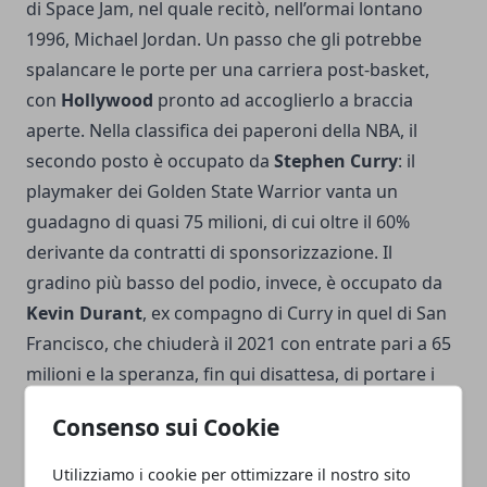
di Space Jam, nel quale recitò, nell’ormai lontano
1996, Michael Jordan. Un passo che gli potrebbe
spalancare le porte per una carriera post-basket,
con
Hollywood
pronto ad accoglierlo a braccia
aperte. Nella classifica dei paperoni della NBA, il
secondo posto è occupato da
Stephen Curry
: il
playmaker dei Golden State Warrior vanta un
guadagno di quasi 75 milioni, di cui oltre il 60%
derivante da contratti di sponsorizzazione. Il
gradino più basso del podio, invece, è occupato da
Kevin Durant
, ex compagno di Curry in quel di San
Francisco, che chiuderà il 2021 con entrate pari a 65
milioni e la speranza, fin qui disattesa, di portare i
Nets oltre alla semifinale di Conference.
Consenso sui Cookie
Utilizziamo i cookie per ottimizzare il nostro sito