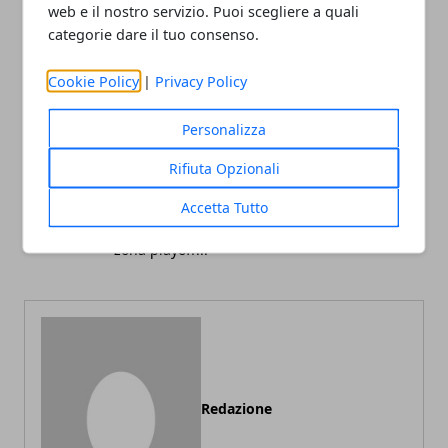
web e il nostro servizio. Puoi scegliere a quali
categorie dare il tuo consenso.
Facebook
Twitter
Whatsapp
Cookie Policy
|
Privacy Policy
Personalizza
Articolo Successivo
Rifiuta Opzionali
Top 16 Eurolega 2020,
Accetta Tutto
guida alla 25° giornata:
l'Efes può allungare, e in
zona playoff...
Redazione