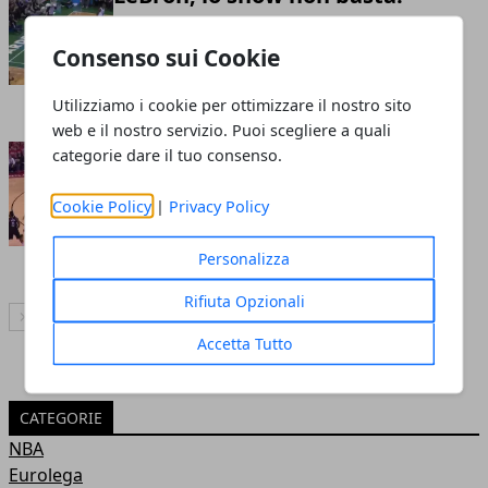
Boston vince ancora (107-94),
Consenso sui Cookie
Celtics sul 2-0
Redazione
- 16 mag 2018
Utilizziamo i cookie per ottimizzare il nostro sito
web e il nostro servizio. Puoi scegliere a quali
Troppa Golden State per
categorie dare il tuo consenso.
Houston: 106-119 in gara 1,
Cookie Policy
|
Privacy Policy
Durant stellare
Redazione
- 15 mag 2018
Personalizza
Rifiuta Opzionali
Articolo Successivo
Accetta Tutto
CATEGORIE
NBA
Eurolega