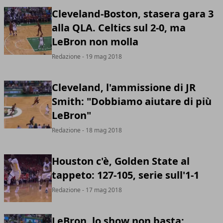
Cleveland-Boston, stasera gara 3
alla QLA. Celtics sul 2-0, ma
LeBron non molla
Redazione
- 19 mag 2018
Cleveland, l'ammissione di JR
Smith: "Dobbiamo aiutare di più
LeBron"
Redazione
- 18 mag 2018
Houston c'è, Golden State al
tappeto: 127-105, serie sull'1-1
Redazione
- 17 mag 2018
LeBron, lo show non basta: