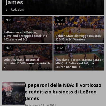
James
di
- Redazione
NBA
NBA
LeBron devasta Boston,
Cleveland pareggia i conti: 111-
Golden State distrugge Houston:
102, serie sul 2-2
126-85, è 2-1 Warriors
NBA
NBA
Urlo Cleveland, Boston al
Cleveland-Boston, stasera gara 3
tappeto: 116-86, serie riaperta (1-
alla QLA. Celtics sul 2-0, ma
2)
LeBron non molla
I paperoni della NBA: il vorticoso
e redditizio business di LeBron
James
Redazione
- 05 lug 2021