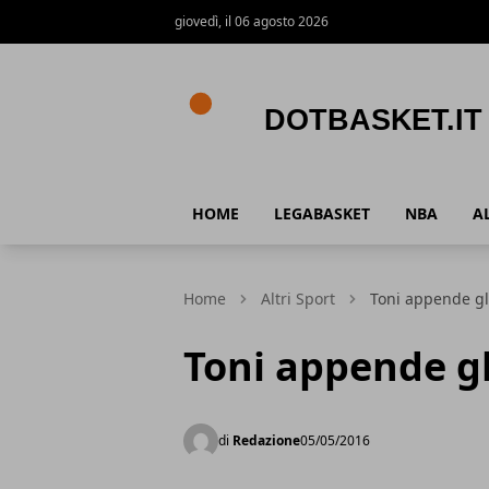
giovedì, il 06 agosto 2026
DotBasket.it
HOME
LEGABASKET
NBA
A
Home
Altri Sport
Toni appende gli
Toni appende gl
di
Redazione
05/05/2016