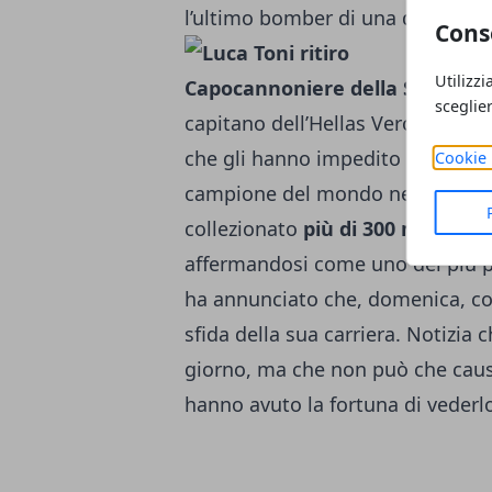
l’ultimo bomber di una dinastia p
Cons
Utilizzi
Capocannoniere della Serie A d
sceglie
capitano dell’Hellas Verona, è sta
che gli hanno impedito di esprim
Cookie 
campione del mondo nel 2006, il 
collezionato
più di 300 marcatur
affermandosi come uno dei più pr
ha annunciato che, domenica, con
sfida della sua carriera. Notizia c
giorno, ma che non può che causar
hanno avuto la fortuna di vederl