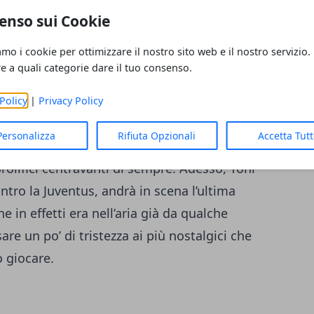
urtroppo destinata all’estinzione.
enso sui Cookie
amo i cookie per ottimizzare il nostro sito web e il nostro servizio.
urante la scorsa stagione
, l’annata di Toni,
re a quali categorie dare il tuo consenso.
ta sfortunata e costellata di vari infortuni,
ersi al massimo delle sue forze. Laureatosi
Policy
|
Privacy Policy
bomber emiliano, classe ’77, ha
Personalizza
Rifiuta Opzionali
Accetta Tut
e nella sua longeva carriera
,
olifici centravanti di sempre. Adesso, Toni
tro la Juventus, andrà in scena l’ultima
he in effetti era nell’aria già da qualche
e un po’ di tristezza ai più nostalgici che
o giocare.