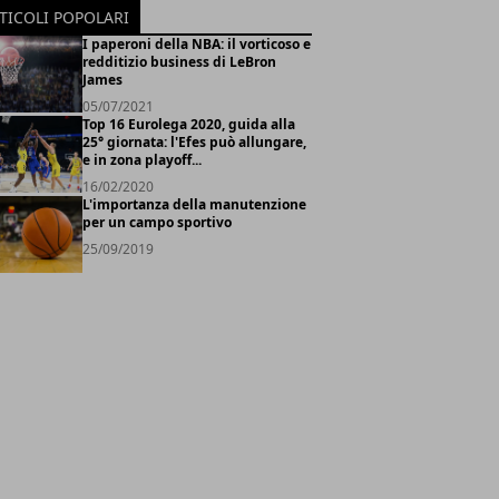
TICOLI POPOLARI
I paperoni della NBA: il vorticoso e
redditizio business di LeBron
James
05/07/2021
Top 16 Eurolega 2020, guida alla
25° giornata: l'Efes può allungare,
e in zona playoff...
16/02/2020
L'importanza della manutenzione
per un campo sportivo
25/09/2019