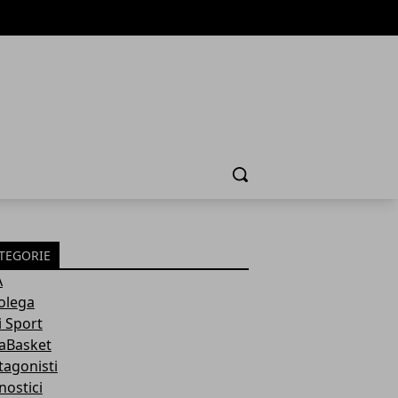
Cerca
TEGORIE
A
olega
i Sport
aBasket
tagonisti
nostici