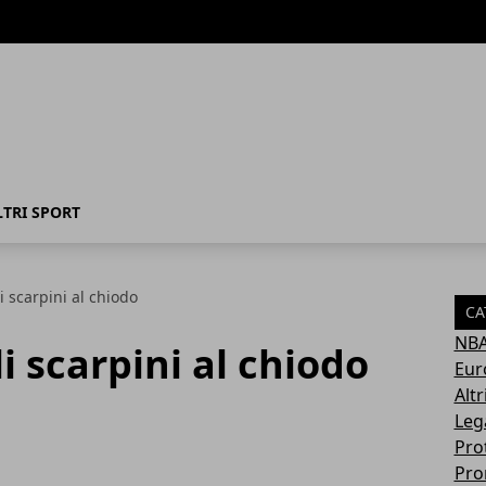
LTRI SPORT
 scarpini al chiodo
CA
NB
i scarpini al chiodo
Eur
Altr
Leg
Pro
Pro