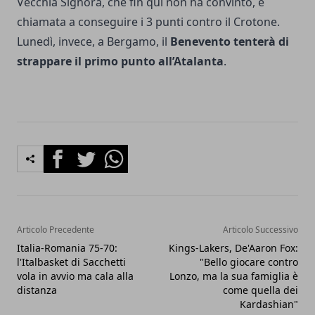
Vecchia Signora, che fin qui non ha convinto, è
chiamata a conseguire i 3 punti contro il Crotone.
Lunedì, invece, a Bergamo, il
Benevento tenterà di
strappare il primo punto all’Atalanta
.
Facebook
Twitter
Whatsapp
Articolo Precedente
Articolo Successivo
Italia-Romania 75-70:
Kings-Lakers, De'Aaron Fox:
l'Italbasket di Sacchetti
"Bello giocare contro
vola in avvio ma cala alla
Lonzo, ma la sua famiglia è
distanza
come quella dei
Kardashian"