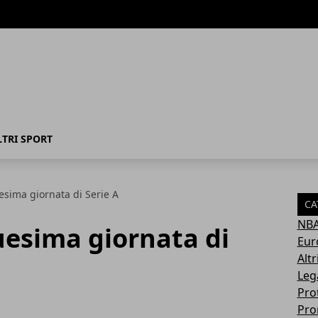
LTRI SPORT
uesima giornata di Serie A
CA
NB
duesima giornata di
Eur
Altr
Leg
Pro
Pro