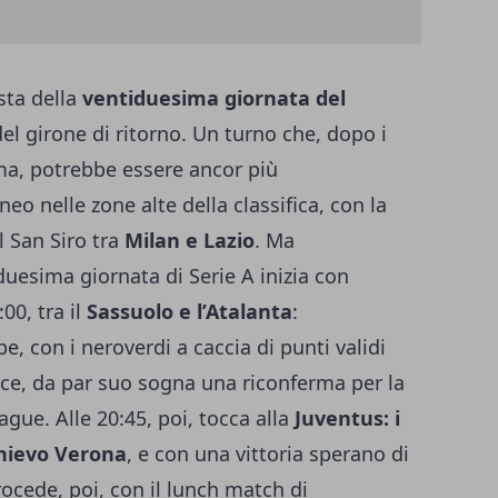
sta della
ventiduesima giornata del
 del girone di ritorno. Un turno che, dopo i
oma, potrebbe essere ancor più
neo nelle zone alte della classifica, con la
l San Siro tra
Milan e Lazio
. Ma
uesima giornata di Serie A inizia con
:00, tra il
Sassuolo e l’Atalanta
:
, con i neroverdi a caccia di punti validi
vece, da par suo sogna una riconferma per la
gue. Alle 20:45, poi, tocca alla
Juventus: i
Chievo Verona
, e con una vittoria
sperano di
procede, poi, con il lunch match di