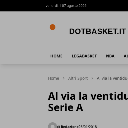
venerdì, il 07 agosto 2026
DotBasket.it
HOME
LEGABASKET
NBA
A
Home
Altri Sport
Al via la ventid
Al via la venti
Serie A
di
Redazione
26/01/2018