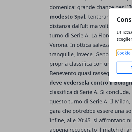
domenica: grande chance per l’
I
modesto Spal
, tenteranno di tor
Cons
distanza dall’ultima volta. Divers
Utilizzi
turno di Serie A. La Fiorentina te
sceglie
Verona. In ottica salvezza, spicca 
Cookie 
tranquille, invece, Genoa e Udin
propria classifica con una vittor
Benevento quasi rassegnato alla 
deve vedersela contro il Bolog
classifica di Serie A. Si conclude,
questo turno di Serie A. Il Milan, 
gara che potrebbe essere una sor
Infine, alle 20:45, si affrontan
appena recuperato il match di and