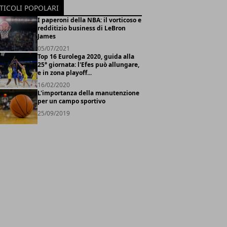
TICOLI POPOLARI
I paperoni della NBA: il vorticoso e
redditizio business di LeBron
James
05/07/2021
Top 16 Eurolega 2020, guida alla
25° giornata: l'Efes può allungare,
e in zona playoff...
16/02/2020
L'importanza della manutenzione
per un campo sportivo
25/09/2019