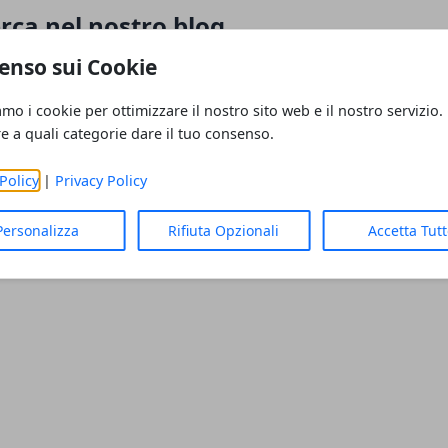
rca nel nostro blog
enso sui Cookie
ola chiave per trovare articoli interessanti.
amo i cookie per ottimizzare il nostro sito web e il nostro servizio.
re a quali categorie dare il tuo consenso.
Policy
|
Privacy Policy
Personalizza
Rifiuta Opzionali
Accetta Tut