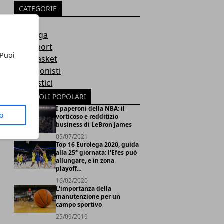
CATEGORIE
NBA
Eurolega
Altri Sport
 Puoi
LegaBasket
Protagonisti
Pronostici
ARTICOLI POPOLARI
I paperoni della NBA: il
to
vorticoso e redditizio
business di LeBron James
05/07/2021
Top 16 Eurolega 2020, guida
alla 25° giornata: l'Efes può
allungare, e in zona
playoff...
16/02/2020
L'importanza della
manutenzione per un
campo sportivo
25/09/2019