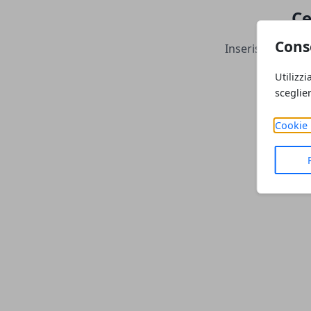
Ce
Cons
Inserisci una par
Utilizzi
sceglie
Cookie 