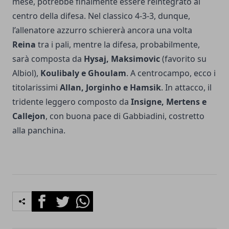
mese, potrebbe finalmente essere reintegrato al
centro della difesa. Nel classico 4-3-3, dunque,
l’allenatore azzurro schiererà ancora una volta
Reina
tra i pali, mentre la difesa, probabilmente,
sarà composta da
Hysaj, Maksimovic
(favorito su
Albiol),
Koulibaly e Ghoulam
. A centrocampo, ecco i
titolarissimi
Allan, Jorginho e Hamsik
. In attacco, il
tridente leggero composto da
Insigne, Mertens e
Callejon
, con buona pace di Gabbiadini, costretto
alla panchina.
Facebook
Twitter
Whatsapp