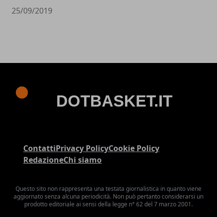
25/09/2019
Contatti
Privacy Policy
Cookie Policy
Redazione
Chi siamo
Questo sito non rappresenta una testata giornalistica in quanto viene
aggiornato senza alcuna periodicità. Non può pertanto considerarsi un
prodotto editoriale ai sensi della legge n° 62 del 7 marzo 2001.