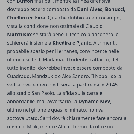
con
Buffon
fra i pali, mentre la linea difensiva
dovrebbe essere composta da
Dani Alves, Bonucci,
Chiellini ed Evra
. Qualche dubbio a centrocampo,
vista la condizione non ottimale di Claudio
Marchisio
: se starà bene, il tecnico bianconero lo
schiererà insieme a
Khedira e Pjanic
. Altrimenti,
probabile spazio per Hernanes, convincente nelle
ultime uscite di Madama. Il tridente d’attacco, del
tutto inedito, dovrebbe invece essere composto da
Cuadrado, Mandzukic e Alex Sandro. Il Napoli se la
vedrà invece mercoledì sera, a partire dalle 20:45,
allo stadio San Paolo. La sfida sulla carta è
abbordabile, ma l’avversario, la
Dynamo Kiev
,
ultimo nel girone e quasi eliminato, non va
sottovalutato. Sarri dovrà chiaramente fare ancora a
meno di Milik, mentre Albiol, fermo da oltre un