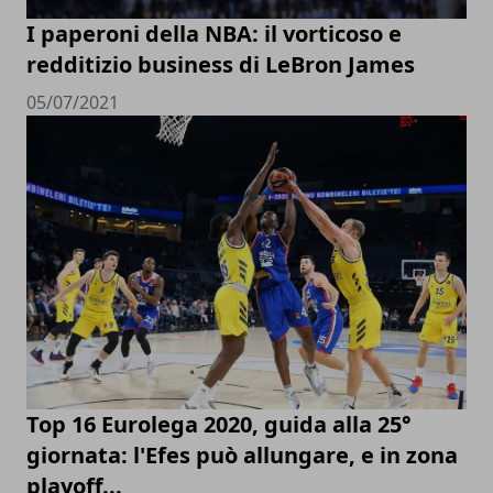
I paperoni della NBA: il vorticoso e
redditizio business di LeBron James
05/07/2021
Top 16 Eurolega 2020, guida alla 25°
giornata: l'Efes può allungare, e in zona
playoff...