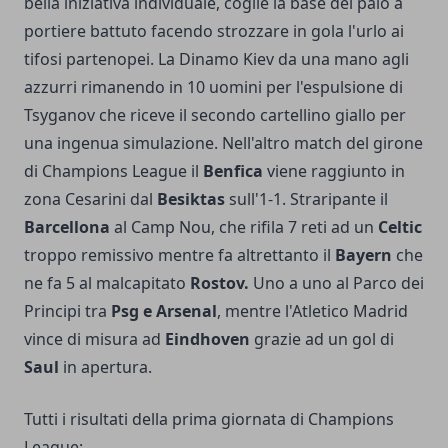
bella iniziativa individuale, coglie la base del palo a
portiere battuto facendo strozzare in gola l'urlo ai
tifosi partenopei. La Dinamo Kiev da una mano agli
azzurri rimanendo in 10 uomini per l'espulsione di
Tsyganov che riceve il secondo cartellino giallo per
una ingenua simulazione. Nell'altro match del girone
di Champions League il
Benfica
viene raggiunto in
zona Cesarini dal
Besiktas
sull'1-1. Straripante il
Barcellona
al Camp Nou, che rifila 7 reti ad un
Celtic
troppo remissivo mentre fa altrettanto il
Bayern
che
ne fa 5 al malcapitato
Rostov.
Uno a uno al Parco dei
Principi tra
Psg e Arsenal
, mentre l'Atletico Madrid
vince di misura ad
Eindhoven
grazie ad un gol di
Saul
in apertura.
Tutti i risultati della prima giornata di Champions
League: