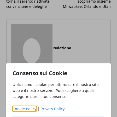
torna il sereno: riattivate
scopriamo insieme
convenzione e deleghe
Milwaukee, Orlando e Utah
Redazione
Consenso sui Cookie
Utilizziamo i cookie per ottimizzare il nostro sito
web e il nostro servizio. Puoi scegliere a quali
categorie dare il tuo consenso.
ARTICOLI CORRELATI
Cookie Policy
|
Privacy Policy