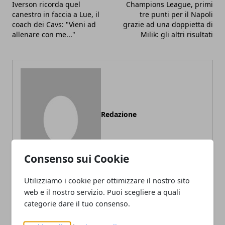
Iverson ricorda quel
Champions League, primi
canestro in faccia a Lue, il
tre punti per il Napoli
coach dei Cavs: "Vieni ad
grazie ad una doppietta di
allenare con me..."
Milik: gli altri risultati
Redazione
Consenso sui Cookie
Utilizziamo i cookie per ottimizzare il nostro sito
web e il nostro servizio. Puoi scegliere a quali
categorie dare il tuo consenso.
ARTICOLI CORRELATI