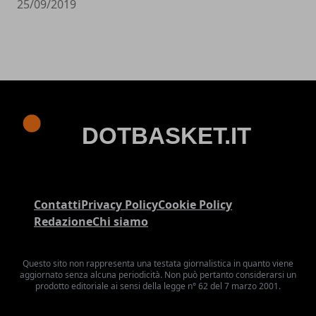
25/09/2019
Contatti
Privacy Policy
Cookie Policy
Redazione
Chi siamo
Questo sito non rappresenta una testata giornalistica in quanto viene
aggiornato senza alcuna periodicità. Non può pertanto considerarsi un
prodotto editoriale ai sensi della legge n° 62 del 7 marzo 2001.