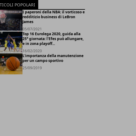
TICOLI POPOLARI
I paperoni della NBA: il vorticoso e
redditizio business di LeBron
James
05/07/2021
Top 16 Eurolega 2020, guida alla
25° giornata: l'Efes può allungare,
e in zona playoff...
16/02/2020
L'importanza della manutenzione
per un campo sportivo
25/09/2019