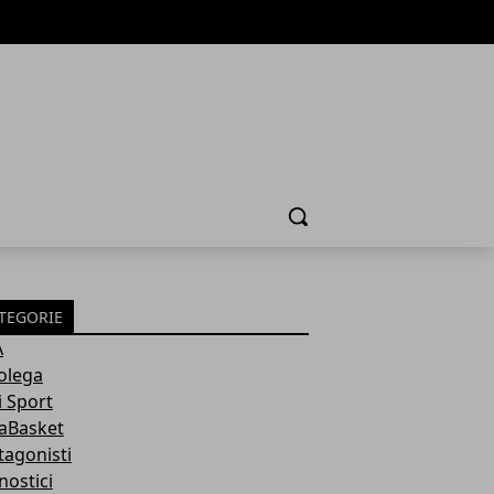
Cerca
TEGORIE
A
olega
i Sport
aBasket
tagonisti
nostici