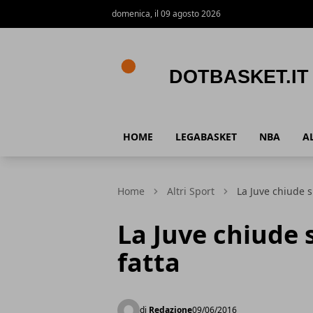
domenica, il 09 agosto 2026
DotBasket.it
HOME
LEGABASKET
NBA
A
Home
Altri Sport
La Juve chiude s
La Juve chiude s
fatta
di
Redazione
09/06/2016