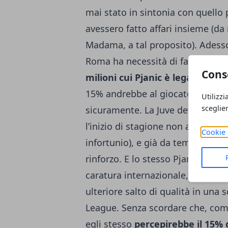
mai stato in sintonia con quello
avessero fatto affari insieme (da
Madama, a tal proposito). Adess
Roma ha necessità di fare cassa,
Cons
milioni cui Pjanic è legato
, le p
15% andrebbe al giocatore), eco
Utilizzi
sceglie
sicuramente. La Juve deve fare a
l’inizio di stagione non avrà Marc
Cookie 
infortunio), e già da tempo ha ind
rinforzo. E lo stesso Pjanic, infi
caratura internazionale, vorrebbe
ulteriore salto di qualità in una
League. Senza scordare che, come
egli stesso
percepirebbe il 15% d