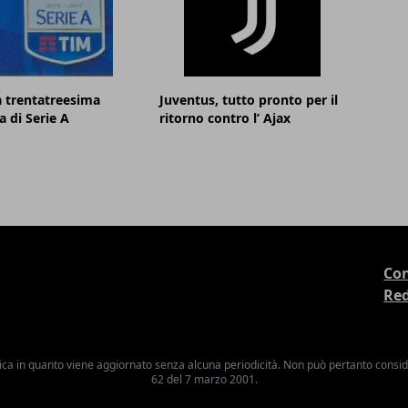
la trentatreesima
Juventus, tutto pronto per il
a di Serie A
ritorno contro l’ Ajax
Con
Re
ica in quanto viene aggiornato senza alcuna periodicità. Non può pertanto consider
62 del 7 marzo 2001.