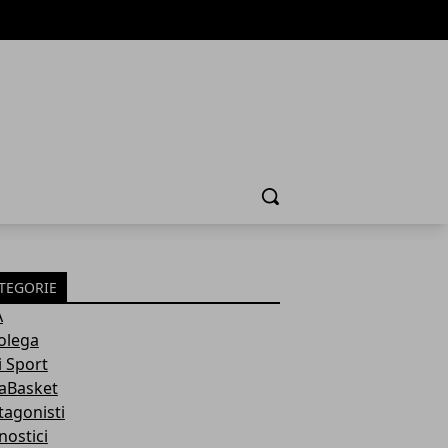
Cerca
TEGORIE
A
olega
i Sport
aBasket
tagonisti
nostici