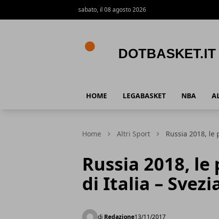
sabato, il 08 agosto 2026
DotBasket.it
HOME
LEGABASKET
NBA
A
Home
Altri Sport
Russia 2018, le 
Russia 2018, le
di Italia – Svezi
di
Redazione
13/11/2017