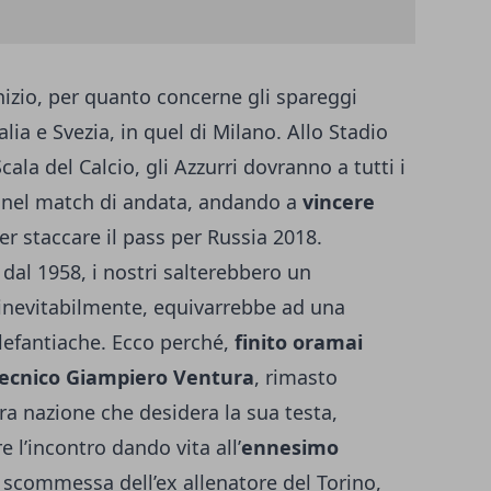
nizio, per quanto concerne gli spareggi
talia e Svezia, in quel di Milano. Allo Stadio
ala del Calcio, gli Azzurri dovranno a tutti i
 nel match di andata
, andando a
vincere
per staccare il pass per Russia 2018.
dal 1958, i nostri salterebbero un
inevitabilmente, equivarrebbe ad una
elefantiache. Ecco perché,
finito oramai
 tecnico Giampiero Ventura
, rimasto
ra nazione che desidera la sua testa,
 l’incontro dando vita all’
ennesimo
a scommessa dell’ex allenatore del Torino,