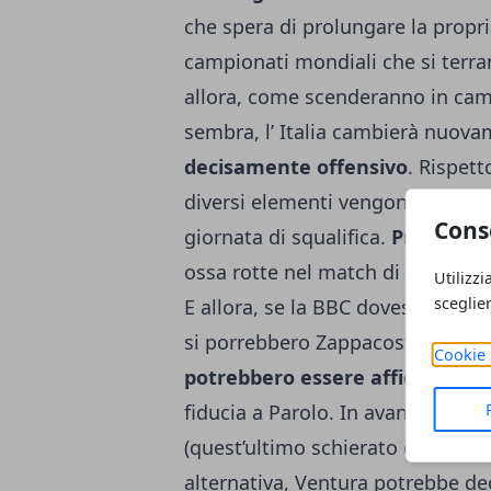
che spera di prolungare la propr
campionati mondiali che si terra
allora, come scenderanno in camp
sembra, l’ Italia cambierà nuov
decisamente offensivo
. Rispett
diversi elementi vengono fatti fu
Cons
giornata di squalifica.
Probabile 
ossa rotte nel match di andata, o
Utilizzi
sceglie
E allora, se la BBC dovesse esse
si porrebbero Zappacosta e Dar
Cookie 
potrebbero essere affidate a J
fiducia a Parolo. In avanti, tride
(quest’ultimo schierato quasi a f
alternativa, Ventura potrebbe de