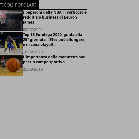
TICOLI POPOLARI
I paperoni della NBA: il vorticoso e
redditizio business di LeBron
James
05/07/2021
Top 16 Eurolega 2020, guida alla
25° giornata: l'Efes può allungare,
e in zona playoff...
16/02/2020
L'importanza della manutenzione
per un campo sportivo
25/09/2019