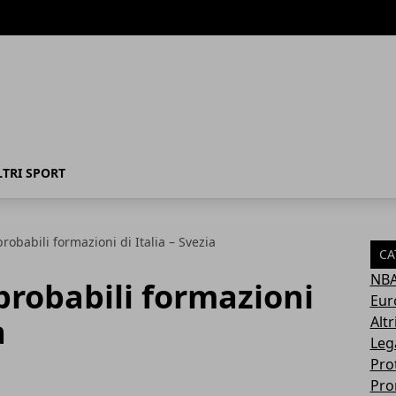
LTRI SPORT
probabili formazioni di Italia – Svezia
CA
NB
 probabili formazioni
Eur
a
Altr
Leg
Pro
Pro