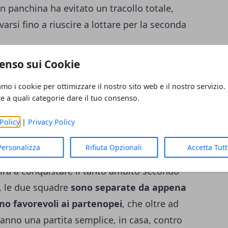
in panchina ha evitato un tracollo totale,
arsi fino a riuscire a lottare per la seconda
enso sui Cookie
ppiamo bene, garantirebbe la
possibilità di
amo i cookie per ottimizzare il nostro sito web e il nostro servizio.
ns League direttamente a partire dalla
re a quali categorie dare il tuo consenso.
assificata sarebbe costretta a prendere
 ad iniziare prima la preparazione,
Policy
|
Privacy Policy
 prestigio (ed ai soldi) della massima
Personalizza
Rifiuta Opzionali
Accetta Tut
nisse eliminata ai preliminari. Chi,
irà a conquistare il tanto ambito
secondo
 le due squadre
sono separate da appena
no favorevoli ai partenopei
, che oltre ad
ranno una partita semplice, in casa, contro