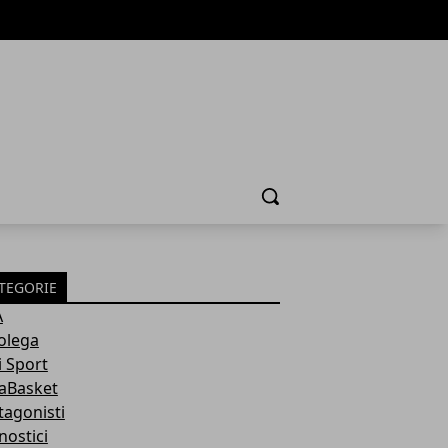
Cerca
TEGORIE
A
olega
i Sport
aBasket
tagonisti
nostici