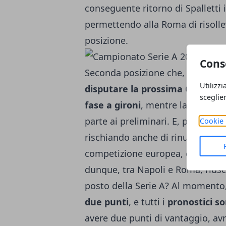
conseguente ritorno di Spalletti 
permettendo alla Roma di risollev
posizione.
Cons
Seconda posizione che, come sa
Utilizzi
disputare la prossima Champio
sceglie
fase a gironi
, mentre la terza cl
parte ai preliminari. E, pertanto,
Cookie 
rischiando anche di rinunciare al
competizione europea, qualora ve
dunque, tra Napoli e Roma, riusc
posto della Serie A
? Al momento,
due punti
, e tutti i
pronostici so
avere due punti di vantaggio, av