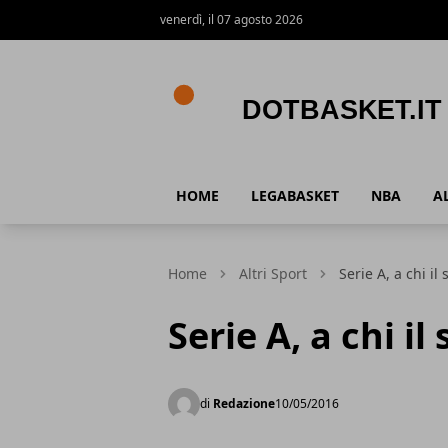
venerdì, il 07 agosto 2026
DotBasket.it
HOME
LEGABASKET
NBA
A
Home
Altri Sport
Serie A, a chi i
Serie A, a chi i
di
Redazione
10/05/2016