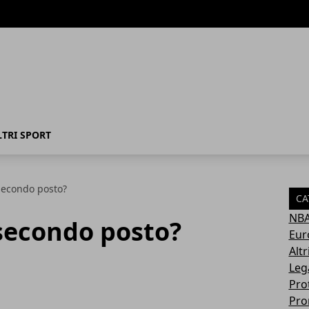
LTRI SPORT
l secondo posto?
CA
NB
l secondo posto?
Eur
Altr
Leg
Pro
Pro