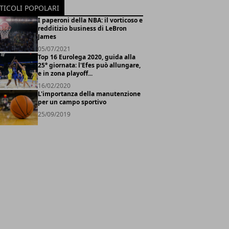
TICOLI POPOLARI
I paperoni della NBA: il vorticoso e
redditizio business di LeBron
James
05/07/2021
Top 16 Eurolega 2020, guida alla
25° giornata: l'Efes può allungare,
e in zona playoff...
16/02/2020
L'importanza della manutenzione
per un campo sportivo
25/09/2019