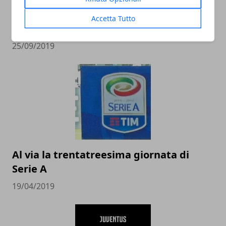
L'importanza della manutenzione per
Accetta Tutto
un campo sportivo
25/09/2019
Al via la trentatreesima giornata di
Serie A
19/04/2019