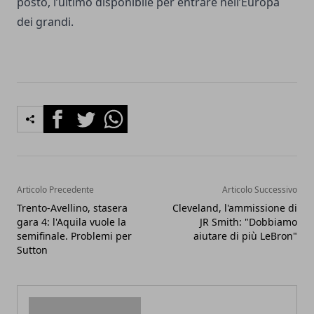
posto, l’ultimo disponibile per entrare nell’Europa
dei grandi.
Facebook
Twitter
Whatsapp
Articolo Precedente
Articolo Successivo
Trento-Avellino, stasera
Cleveland, l'ammissione di
gara 4: l'Aquila vuole la
JR Smith: "Dobbiamo
semifinale. Problemi per
aiutare di più LeBron"
Sutton