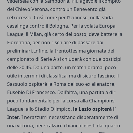
vedersela con la Sampdoria. Più agevole il compito
del Chievo Verona, contro un Benevento già
retrocesso. Così come per l’Udinese, nella sfida
casalinga contro il Bologna. Per la volata Europa
League, il Milan, già certo del posto, deve battere la
Fiorentina, per non rischiare di passare dai
preliminari. Infine, la trentottesima giornata del
campionato di Serie A si chiuderà con due posticipi
delle 20:45. Da una parte, un match oramai poco
utile in termini di classifica, ma di sicuro fascino: il
Sassuolo ospiterà la Roma del suo ex allenatore,
Eusebio Di Francesco. Dall’altra, una partita a dir
poco fondamentale per la corsa alla Champions
League: allo Stadio Olimpico,
la Lazio ospiterà l’
Inter
. I nerazzurri necessitano disperatamente di
una vittoria, per scalzare i biancocelesti dal quarto