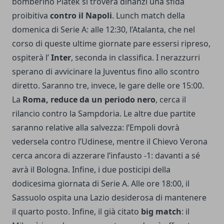
bomberino Piatek si troverà dinanzi una sfida
proibitiva
contro il Napoli
. Lunch match della
domenica di Serie A: alle 12:30, l’Atalanta, che nel
corso di queste ultime giornate pare essersi ripreso,
ospiterà l’
Inter
, seconda in classifica. I nerazzurri
sperano di avvicinare la Juventus fino allo scontro
diretto. Saranno tre, invece, le gare delle ore 15:00.
La
Roma, reduce da un periodo nero
, cerca il
rilancio contro la Sampdoria. Le altre due partite
saranno relative alla salvezza: l’Empoli dovrà
vedersela contro l’Udinese, mentre il Chievo Verona
cerca ancora di azzerare l’infausto -1: davanti a sé
avrà il Bologna. Infine, i due posticipi della
dodicesima giornata di Serie A. Alle ore 18:00, il
Sassuolo ospita una Lazio desiderosa di mantenere
il quarto posto. Infine, il già citato
big match
: il