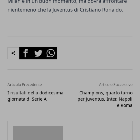
Milan è in un buon momento, ma dovrà affrontare
nientemeno che la Juventus di Cristiano Ronaldo.
Facebook
Twitter
Whatsapp
Articolo Precedente
Articolo Successivo
I risultati della dodicesima
Champions, quarto turno
giornata di Serie A
per Juventus, Inter, Napoli
e Roma