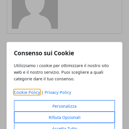
Consenso sui Cookie
ARTICOLI CORRELATI
Utilizziamo i cookie per ottimizzare il nostro sito
web e il nostro servizio. Puoi scegliere a quali
categorie dare il tuo consenso.
Cookie Policy
|
Privacy Policy
Personalizza
L'importanza della manutenzione per
Rifiuta Opzionali
un campo sportivo
Accetta Tutto