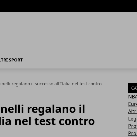
LTRI SPORT
nelli regalano il successo all'Italia nel test contro
CA
NB
Eur
nelli regalano il
Altr
lia nel test contro
Leg
Pro
Pro