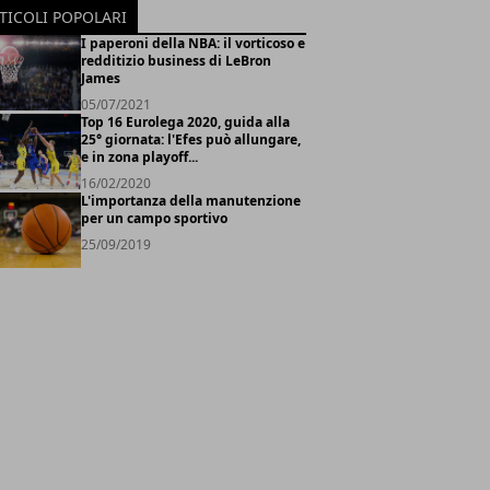
TICOLI POPOLARI
I paperoni della NBA: il vorticoso e
redditizio business di LeBron
James
05/07/2021
Top 16 Eurolega 2020, guida alla
25° giornata: l'Efes può allungare,
e in zona playoff...
16/02/2020
L'importanza della manutenzione
per un campo sportivo
25/09/2019