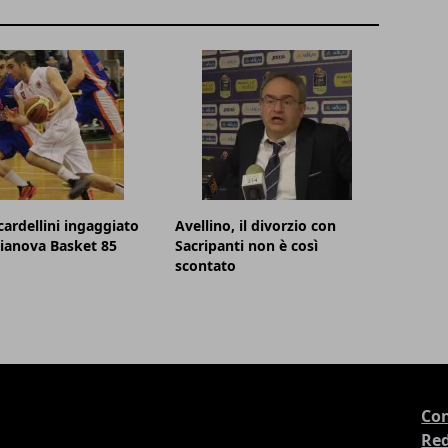
cardellini ingaggiato
Avellino, il divorzio con
lianova Basket 85
Sacripanti non è così
scontato
Con
Re