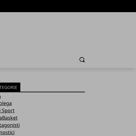
Cerca
TEGORIE
A
olega
i Sport
aBasket
tagonisti
nostici