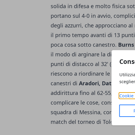
solida in difesa e molto fisica so
portano sul 4-0 in avvio, complic
degli azzurri, che approcciano a
il primo tempo avanti di 13 punti 
poca cosa sotto canestro.
Burns
il modo di arginare la difesa mon
Cons
punti di distacco al 32' (48-53). 
riescono a riordinare le idee, pia
Utilizzi
sceglie
canestri di
Aradori, Datome e Be
addirittura fino al 62-55, poi un a
Cookie 
complicare le cose, consentendo ag
squadra di Messina, conserva un 
match del torneo di Tolosa. Stase