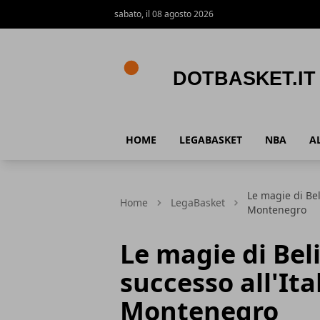
sabato, il 08 agosto 2026
DotBasket.it
HOME
LEGABASKET
NBA
A
Le magie di Beli
Home
LegaBasket
Montenegro
Le magie di Beli
successo all'Ita
Montenegro