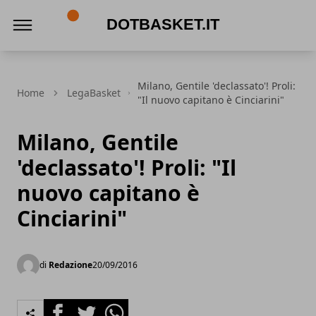
DotBasket.it
Milano, Gentile 'declassato'! Proli:
Home
LegaBasket
"Il nuovo capitano è Cinciarini"
Milano, Gentile
'declassato'! Proli: "Il
nuovo capitano è
Cinciarini"
di
Redazione
20/09/2016
Facebook
Twitter
Whatsapp