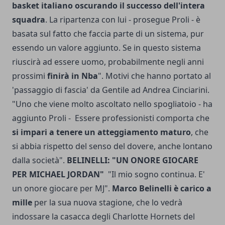
basket italiano oscurando il successo dell'intera
squadra
. La ripartenza con lui - prosegue Proli - è
basata sul fatto che faccia parte di un sistema, pur
essendo un valore aggiunto. Se in questo sistema
riuscirà ad essere uomo, probabilmente negli anni
prossimi
finirà in Nba
". Motivi che hanno portato al
'passaggio di fascia' da Gentile ad Andrea Cinciarini.
"Uno che viene molto ascoltato nello spogliatoio - ha
aggiunto Proli - Essere professionisti comporta che
si impari a tenere un atteggiamento maturo
, che
si abbia rispetto del senso del dovere, anche lontano
dalla società".
BELINELLI: "UN ONORE GIOCARE
PER MICHAEL JORDAN"
"Il mio sogno continua. E'
un onore giocare per MJ".
Marco Belinelli è carico a
mille
per la sua nuova stagione, che lo vedrà
indossare la casacca degli Charlotte Hornets del