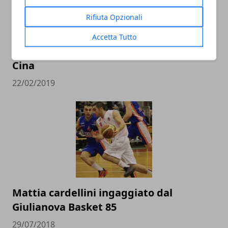
Rifiuta Opzionali
L’Italbasket contro Ungheria e Lituania
Accetta Tutto
alla conquista del pass per i Mondiali in
Cina
22/02/2019
Mattia cardellini ingaggiato dal
Giulianova Basket 85
29/07/2018