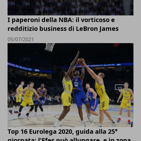
I paperoni della NBA: il vorticoso e
redditizio business di LeBron James
05/07/2021
Top 16 Eurolega 2020, guida alla 25°
giornata: l'Efes può allungare, e in zona