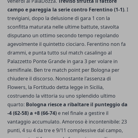
venerdì al PalaDozza.
Treviso sfrutta il fattore
campo e pareggia la serie contro Ferentino (1-1)
. I
trevigiani, dopo la delusione di gara 1 con la
sconfitta maturata nelle ultime battute, stavolta
disputano un ottimo secondo tempo regolando
agevolmente il quintetto ciociaro. Ferentino non fa
drammi, e punta tutto sul match casalingo al
Palazzetto Ponte Grande in gara 3 per volare in
semifinale. Ben tre match point per Bologna per
chiudere il discorso. Nonostante l'assenza di
Flowers, la Fortitudo detta legge in Sicilia,
costruendo la vittoria su uno splendido ultimo
quarto:
Bologna riesce a ribaltare il punteggio da
-4 (62-58) a +8 (66-74)
e nel finale a gestire il
vantaggio accumulato. Amoroso è incontenibile: 23
punti, 4 su 4 da tre e 9/11 complessive dal campo,