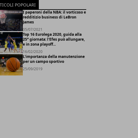
TICOLI POPOLARI
I paperoni della NBA: il vorticoso e
redditizio business di LeBron
James
05/07/2021
Top 16 Eurolega 2020, guida alla
25° giornata: l'Efes può allungare,
e in zona playoff...
16/02/2020
L'importanza della manutenzione
per un campo sportivo
25/09/2019