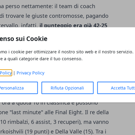
ha perso nettamente: il team di coach
 di trovare le giuste contromosse, pagando
ervallo, infatti,
il punteggio era già 42-25
peggio per Torino doveva ancora arrivare.
enso sui Cookie
 reazione degli ospiti, che invece spengono
amo i cookie per ottimizzare il nostro sito web e il nostro servizio.
ilaga fino a raggiungere il +33
, che di
re a quali categorie dare il tuo consenso.
 match. Nell'ultimo quarto la Fiat rende la
Policy
|
Privacy Policy
ltare è il pubblico di casa, che sta
la. Vittoria bella e importante per la
Personalizza
Rifiuta Opzionali
Accetta Tut
al PalaBigi ha battuto la Pallacanestro Cantù
 ora a quota 10 in classifica e possono
ne "last minute" alle Final Eight. Il re della
 10 rimbalzi, 6 assist, 3 recuperi), ma vanno
ishvili (19 punti) e Della Valle (15). Tra i