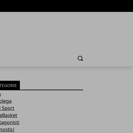
Cerca
TEGORIE
A
olega
i Sport
aBasket
tagonisti
nostici