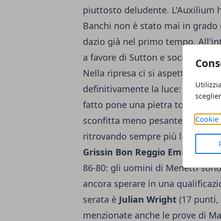
piuttosto deludente. L'Auxilium 
Banchi non è stato mai in grado
dazio già nel primo tempo. All'int
a favore di Sutton e soci, ma il 
Cons
Nella ripresa ci si aspettava una
Utilizzi
definitivamente la luce:
Trento d
sceglie
fatto pone una pietra tombale sul
Cookie 
sconfitta meno pesante, ma ad esu
ritrovando sempre più la sua Aqui
Grissin Bon Reggio Emilia
, che 
86-80: gli uomini di Menetti sono
ancora sperare in una qualificazio
serata è
Julian Wright
(17 punti,
menzionate anche le prove di Marko