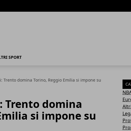
LTRI SPORT
pi: Trento domina Torino, Reggio Emilia si impone su
CA
NB
Eur
pi: Trento domina
Altr
Emilia si impone su
Leg
Pro
Pro