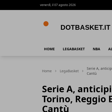
venerdì, il 07 agosto 2026
DotBasket.it
HOME
LEGABASKET
NBA
A
Serie A, antici
Home
LegaBasket
Cantù
Serie A, antici
Torino, Reggio 
Cantù