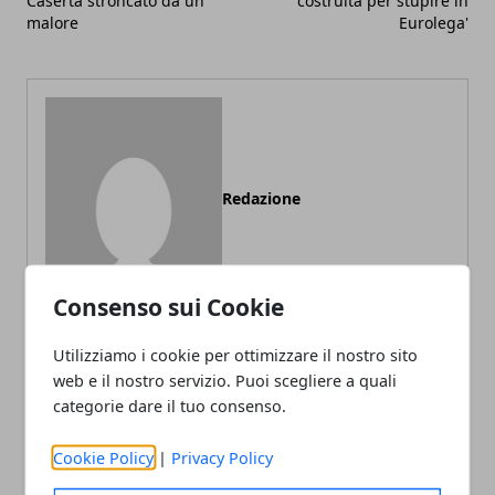
Caserta stroncato da un
costruita per stupire in
malore
Eurolega'
Redazione
Consenso sui Cookie
Utilizziamo i cookie per ottimizzare il nostro sito
web e il nostro servizio. Puoi scegliere a quali
categorie dare il tuo consenso.
ARTICOLI CORRELATI
Cookie Policy
|
Privacy Policy