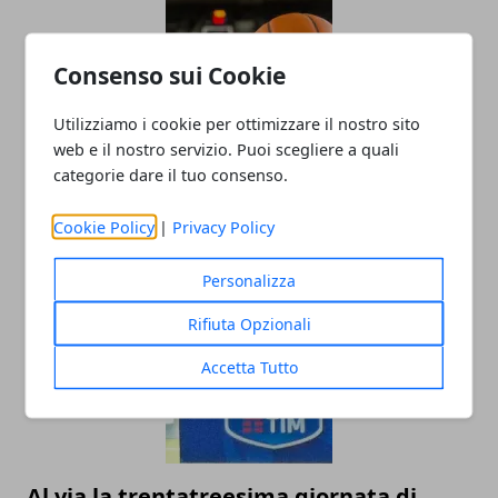
Consenso sui Cookie
Utilizziamo i cookie per ottimizzare il nostro sito
web e il nostro servizio. Puoi scegliere a quali
categorie dare il tuo consenso.
L'importanza della manutenzione per
un campo sportivo
Cookie Policy
|
Privacy Policy
25/09/2019
Personalizza
Rifiuta Opzionali
Accetta Tutto
Al via la trentatreesima giornata di