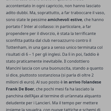
accontentato in ogni capriccio, non hanno lasciato
adito dubbi. Ma, soprattutto, a far traboccare il vaso,
sono state le pessime
amichevoli estive
, che hanno
portato l’ Inter al collasso: in particolare, a far
propendere per il divorzio, è stata la terrificante
sconfitta patita dal club neroazzurro contro il
Tottenham, in una gara a senso unico terminata col
risultati di 6 – 1 per gli inglesi. Da lì in poi, l’addio è
stato praticamente inevitabile. Il condottiero
Mancini lascia con una buonuscita, stando a quanto
si dice, piuttosto sostanziosa (si parla di oltre 2
milioni di euro). Al suo posto è
in arrivo l’olandese
Frank De Boer
, che pochi mesi fa ha lasciato la
panchina dell’Ajax al termine di un’annata alquanto
deludente per i Lancieri. Ma il tempo per mettere
insieme la squadra, con nuove tattiche e schemi di