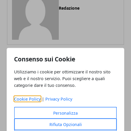
Redazione
Consenso sui Cookie
ARTICOLI CORRELATI
Utilizziamo i cookie per ottimizzare il nostro sito
web e il nostro servizio. Puoi scegliere a quali
categorie dare il tuo consenso.
Cookie Policy
|
Privacy Policy
Personalizza
Rifiuta Opzionali
L'importanza della manutenzione per