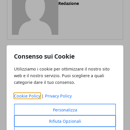
Redazione
Consenso sui Cookie
ARTICOLI CORRELATI
Utilizziamo i cookie per ottimizzare il nostro sito
web e il nostro servizio. Puoi scegliere a quali
categorie dare il tuo consenso.
Cookie Policy
|
Privacy Policy
Personalizza
L'importanza della manutenzione per
Rifiuta Opzionali