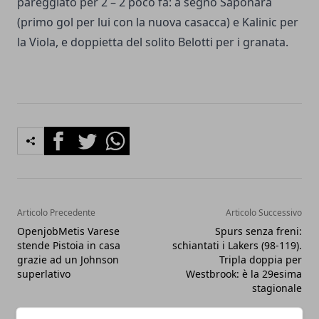
pareggiato per 2 – 2 poco fa: a segno Saponara
(primo gol per lui con la nuova casacca) e Kalinic per
la Viola, e doppietta del solito Belotti per i granata.
Facebook
Twitter
Whatsapp
Articolo Precedente
Articolo Successivo
OpenjobMetis Varese
Spurs senza freni:
stende Pistoia in casa
schiantati i Lakers (98-119).
grazie ad un Johnson
Tripla doppia per
superlativo
Westbrook: è la 29esima
stagionale