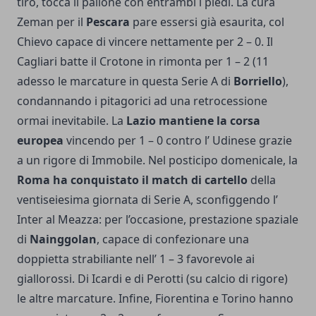
tiro, tocca il pallone con entrambi i piedi. La cura
Zeman per il
Pescara
pare essersi già esaurita, col
Chievo capace di vincere nettamente per 2 – 0. Il
Cagliari batte il Crotone in rimonta per 1 – 2 (11
adesso le marcature in questa Serie A di
Borriello
),
condannando i pitagorici ad una retrocessione
ormai inevitabile. La
Lazio mantiene la corsa
europea
vincendo per 1 – 0 contro l’ Udinese grazie
a un rigore di Immobile. Nel posticipo domenicale, la
Roma ha conquistato il match di cartello
della
ventiseiesima giornata di Serie A, sconfiggendo l’
Inter al Meazza: per l’occasione, prestazione spaziale
di
Nainggolan
, capace di confezionare una
doppietta strabiliante nell’ 1 – 3 favorevole ai
giallorossi. Di Icardi e di Perotti (su calcio di rigore)
le altre marcature. Infine, Fiorentina e Torino hanno