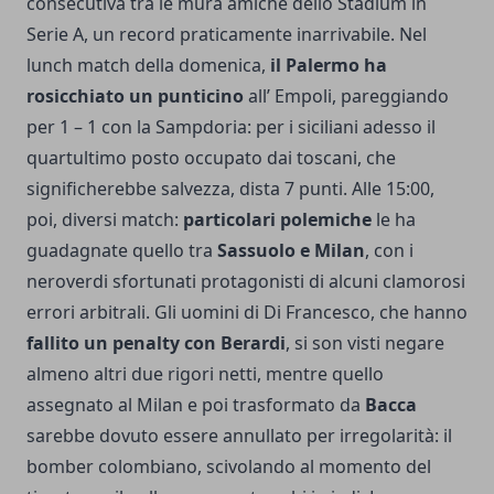
consecutiva tra le mura amiche dello Stadium in
Serie A, un record praticamente inarrivabile. Nel
lunch match della domenica,
il Palermo ha
rosicchiato un punticino
all’ Empoli, pareggiando
per 1 – 1 con la Sampdoria: per i siciliani adesso il
quartultimo posto occupato dai toscani, che
significherebbe salvezza, dista 7 punti. Alle 15:00,
poi, diversi match:
particolari polemiche
le ha
guadagnate quello tra
Sassuolo e Milan
, con i
neroverdi sfortunati protagonisti di alcuni clamorosi
errori arbitrali. Gli uomini di Di Francesco, che hanno
fallito un penalty con Berardi
, si son visti negare
almeno altri due rigori netti, mentre quello
assegnato al Milan e poi trasformato da
Bacca
sarebbe dovuto essere annullato per irregolarità: il
bomber colombiano, scivolando al momento del