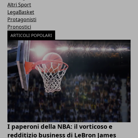
Altri Sport
LegaBasket
Protagonisti
Pronostici
ARTICOLI POPOLARI
I paperoni della NBA: il vorticoso e
redditizio business di LeBron James