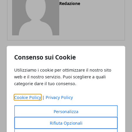
Redazione
Consenso sui Cookie
ARTICOLI CORRELATI
Utilizziamo i cookie per ottimizzare il nostro sito
web e il nostro servizio. Puoi scegliere a quali
categorie dare il tuo consenso.
Cookie Policy
|
Privacy Policy
Personalizza
L'importanza della manutenzione per
Rifiuta Opzionali