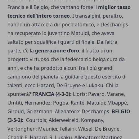
Francia e il Belgio, che vantano forse il
miglior tasso
tecnico dell’intero torneo
. I transalpini, peraltro,
hanno un attacco a dir poco atomico, e Deschamps
ha recuperato lo juventino Matuidi, che aveva
saltato per squalifica i quarti di finale. Dall’altra
parte, c’è la
generazione d’oro
: il frutto di un
progetto virtuoso che la federcalcio belga cura da
anni, e che ha prodotto alcuni fra i più grandi
campiono del pianeta: a guidare questo esercito di
talenti, ecco Hazard, De Bruyne e Lukaku. Chi la
spunterà?
FRANCIA (4-3-3):
Lloris; Pavard, Varane,
Umtiti, Hernandez; Pogba, Kanté, Matuidi; Mbappé,
Giroud, Griezmann. Allenatore: Deschamps.
BELGIO
(3-5-2):
Courtois; Alderweireld, Kompany,
Vertonghen; Meunier, Fellaini, Witsel, De Bruyne,
Chadli; E. Hazard, R. Lukaku. Allenatore: Martinez.