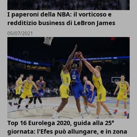
I paperoni della NBA: il vorticoso e
redditizio business di LeBron James
05/07/2021
Top 16 Eurolega 2020, guida alla 25°
giornata: l'Efes può allungare, e in zona