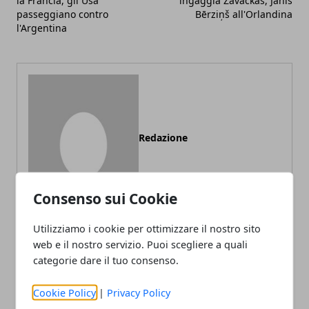
la Francia, gli Usa
ingaggia Zavackas, Jānis
passeggiano contro
Bērziņš all'Orlandina
l'Argentina
Redazione
Consenso sui Cookie
Utilizziamo i cookie per ottimizzare il nostro sito
web e il nostro servizio. Puoi scegliere a quali
categorie dare il tuo consenso.
ARTICOLI CORRELATI
Cookie Policy
|
Privacy Policy