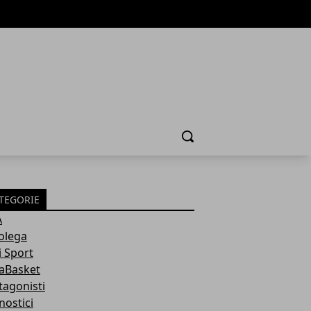
Cerca
TEGORIE
A
olega
i Sport
aBasket
tagonisti
nostici