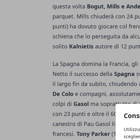
questa volta
Bogut, Mills e And
parquet. Mills chiuderà con 24 p
punti) ha dovuto giocare col fre
schiena che lo perseguita da alcun
solito
Kalnietis
autore di 12 punt
La Spagna domina la Francia, gli
Netto il successo della
Spagna
s
il largo fin da subito, chiudendo 
De Colo
e compagni, assolutamente
colpi di
Gasol
ma soprattutto di
con 23 punti e oltre il 60% di re
Cons
canestro di Pau Gasol limita al m
Utilizzi
francesi.
Tony Parker
(14 punti) 
sceglie