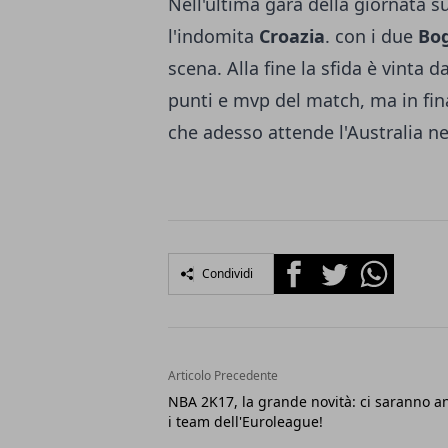
Nell'ultima gara della giornata 
l'indomita
Croazia
. con i due
Bo
scena. Alla fine la sfida è vinta d
punti e mvp del match, ma in fina
che adesso attende l'Australia ne
Facebook
Twitter
Whatsapp
Condividi
Articolo Precedente
NBA 2K17, la grande novità: ci saranno a
i team dell'Euroleague!