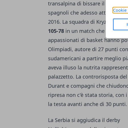
transalpina di bissare il success
Cookie 
spagnoli che adesso attendono i
2016. La squadra di Kryziewski tr
105-78
in un match che ha avuto st
appassionati di basket hanno po
Olimpiadi, autore di 27 punti con 
sudamericani a partire meglio pia
aveva illuso la nutrita rappresent
palazzetto. La controrisposta de
Durant e compagni che chiudono a
ripresa non c'è stata storia, con 
la testa avanti anche di 30 punti.
La Serbia si aggiudica il derby