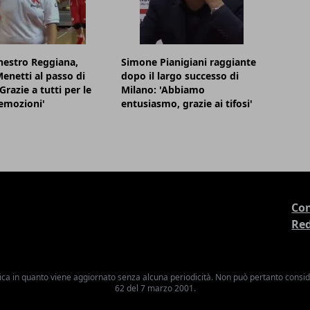
nestro Reggiana,
Simone Pianigiani raggiante
enetti al passo di
dopo il largo successo di
Grazie a tutti per le
Milano: 'Abbiamo
emozioni'
entusiasmo, grazie ai tifosi'
Con
Re
ica in quanto viene aggiornato senza alcuna periodicità. Non può pertanto consider
62 del 7 marzo 2001.