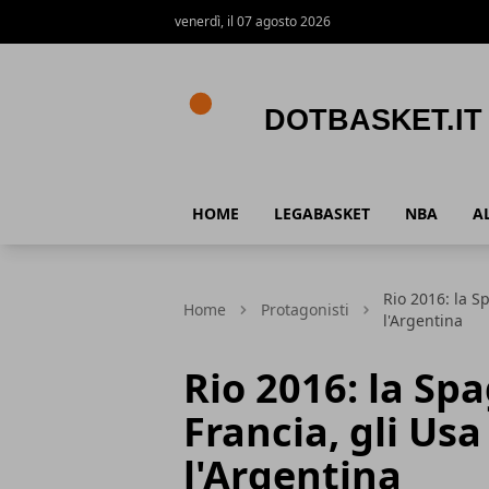
venerdì, il 07 agosto 2026
DotBasket.it
HOME
LEGABASKET
NBA
A
Rio 2016: la S
Home
Protagonisti
l'Argentina
Rio 2016: la Sp
Francia, gli Us
l'Argentina