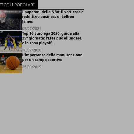
TICOLI POPOLARI
I paperoni della NBA: il vorticoso e
redditizio business di LeBron
James
05/07/2021
Top 16 Eurolega 2020, guida alla
25° giornata: l'Efes può allungare,
e in zona playoff...
16/02/2020
L'importanza della manutenzione
per un campo sportivo
25/09/2019