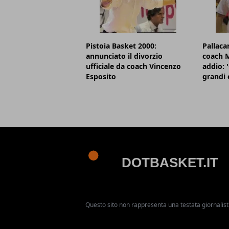
Pistoia Basket 2000:
Pallaca
annunciato il divorzio
coach M
ufficiale da coach Vincenzo
addio: '
Esposito
grandi 
Questo sito non rappresenta una testata giornalist