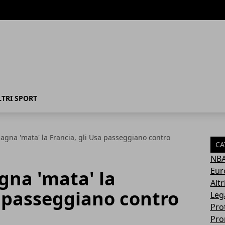
LTRI SPORT
pagna 'mata' la Francia, gli Usa passeggiano contro
CA
NB
Eur
agna 'mata' la
Altr
a passeggiano contro
Leg
Pro
Pro