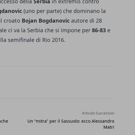
successo della
Serbia
in extremis contro
gdanovic
(uno per parte) che dominano la
al croato
Bojan Bogdanovic
autore di 28
le ci va la Serbia che si impone per
86-83
e
lla semifinale di Rio 2016.
Articolo Successivo
nche
Un “mitra” per il Sassuolo: ecco Alessandro
Matri