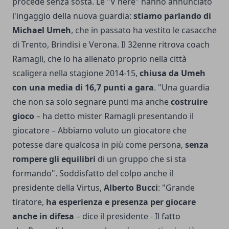
procede senza sosta. Le "V nere" hanno annunciato
l'ingaggio della nuova guardia:
stiamo parlando di
Michael Umeh
, che in passato ha vestito le casacche
di Trento, Brindisi e Verona. Il 32enne ritrova coach
Ramagli, che lo ha allenato proprio nella città
scaligera nella stagione 2014-15,
chiusa da Umeh
con una media di 16,7 punti a gara
. "Una guardia
che non sa solo segnare punti ma anche
costruire
gioco
– ha detto mister Ramagli presentando il
giocatore – Abbiamo voluto un giocatore che
potesse dare qualcosa in più come persona,
senza
rompere gli equilibri
di un gruppo che si sta
formando". Soddisfatto del colpo anche il
presidente della Virtus,
Alberto Bucci
: "Grande
tiratore,
ha esperienza e presenza per giocare
anche in difesa
– dice il presidente - Il fatto