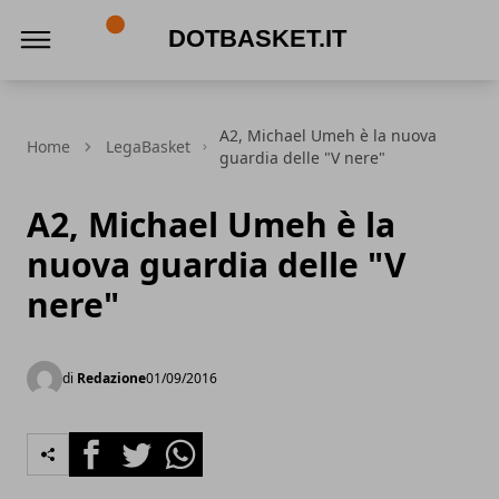
DotBasket.it
A2, Michael Umeh è la nuova
Home
LegaBasket
guardia delle "V nere"
A2, Michael Umeh è la
nuova guardia delle "V
nere"
di
Redazione
01/09/2016
Facebook
Twitter
Whatsapp