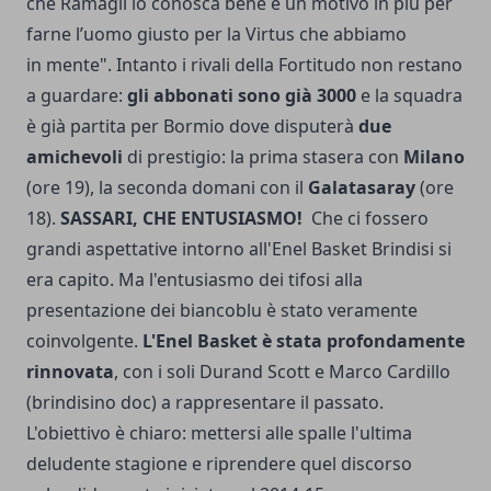
che Ramagli lo conosca bene è un motivo in più per
farne l’uomo giusto per la Virtus che abbiamo
in mente". Intanto i rivali della Fortitudo non restano
a guardare:
gli abbonati sono già 3000
e la squadra
è già partita per Bormio dove disputerà
due
amichevoli
di prestigio: la prima stasera con
Milano
(ore 19), la seconda domani con il
Galatasaray
(ore
18).
SASSARI, CHE ENTUSIASMO!
Che ci fossero
grandi aspettative intorno all'Enel Basket Brindisi si
era capito. Ma l'entusiasmo dei tifosi alla
presentazione dei biancoblu è stato veramente
coinvolgente.
L'Enel Basket è stata profondamente
rinnovata
, con i soli Durand Scott e Marco Cardillo
(brindisino doc) a rappresentare il passato.
L'obiettivo è chiaro: mettersi alle spalle l'ultima
deludente stagione e riprendere quel discorso