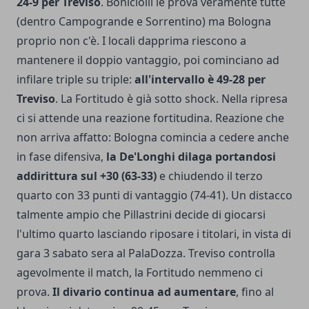
24-9 per Treviso
. Boniciolli le prova veramente tutte
(dentro Campogrande e Sorrentino) ma Bologna
proprio non c'è. I locali dapprima riescono a
mantenere il doppio vantaggio, poi cominciano ad
infilare triple su triple:
all'intervallo è 49-28 per
Treviso
. La Fortitudo è già sotto shock. Nella ripresa
ci si attende una reazione fortitudina. Reazione che
non arriva affatto: Bologna comincia a cedere anche
in fase difensiva,
la De'Longhi dilaga portandosi
addirittura sul +30 (63-33)
e chiudendo il terzo
quarto con 33 punti di vantaggio (74-41). Un distacco
talmente ampio che Pillastrini decide di giocarsi
l'ultimo quarto lasciando riposare i titolari, in vista di
gara 3 sabato sera al PalaDozza. Treviso controlla
agevolmente il match, la Fortitudo nemmeno ci
prova.
Il divario continua ad aumentare
, fino al