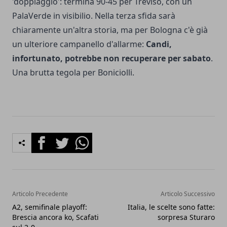
'doppiaggio': termina 90-45 per Treviso, con un
PalaVerde in visibilio. Nella terza sfida sarà
chiaramente un'altra storia, ma per Bologna c'è già
un ulteriore campanello d'allarme:
Candi,
infortunato, potrebbe non recuperare per sabato
.
Una brutta tegola per Boniciolli.
Facebook
Twitter
Whatsapp
Articolo Precedente
Articolo Successivo
A2, semifinale playoff:
Italia, le scelte sono fatte:
Brescia ancora ko, Scafati
sorpresa Sturaro