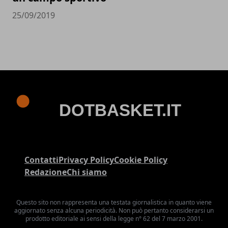
25/09/2019
Contatti
Privacy Policy
Cookie Policy
Redazione
Chi siamo
Questo sito non rappresenta una testata giornalistica in quanto viene
aggiornato senza alcuna periodicità. Non può pertanto considerarsi un
prodotto editoriale ai sensi della legge n° 62 del 7 marzo 2001.