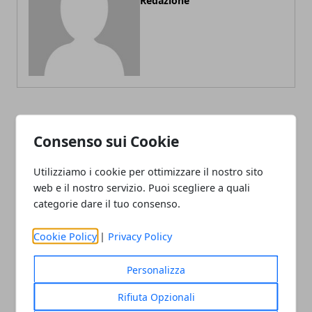
Redazione
ARTICOLI CORRELATI
Consenso sui Cookie
Utilizziamo i cookie per ottimizzare il nostro sito
web e il nostro servizio. Puoi scegliere a quali
categorie dare il tuo consenso.
Cookie Policy
|
Privacy Policy
Personalizza
L’Italbasket contro Ungheria e Lituania
Rifiuta Opzionali
alla conquista del pass per i Mondiali in