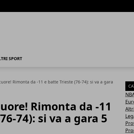
LTRI SPORT
cuore! Rimonta da -11 e batte Trieste (76-74): si va a gara
CA
NB
Eur
cuore! Rimonta da -11
Altr
76-74): si va a gara 5
Leg
Pro
Pro