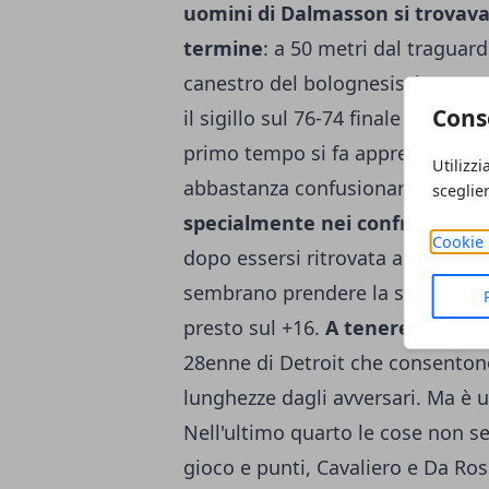
uomini di Dalmasson si trovavan
termine
: a 50 metri dal traguardo
canestro del bolognesissimo Leon
Cons
il sigillo sul 76-74 finale e sul 2
primo tempo si fa apprezzare mol
Utilizzi
abbastanza confusionaria, incapa
sceglie
specialmente nei confronti di 
Cookie 
dopo essersi ritrovata anche a -11
sembrano prendere la strada vers
presto sul +16.
A tenere in vita
28enne di Detroit che consentono 
lunghezze dagli avversari. Ma è 
Nell'ultimo quarto le cose non 
gioco e punti, Cavaliero e Da Ro