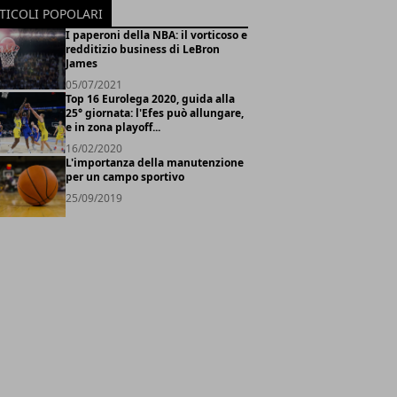
TICOLI POPOLARI
I paperoni della NBA: il vorticoso e
redditizio business di LeBron
James
05/07/2021
Top 16 Eurolega 2020, guida alla
25° giornata: l'Efes può allungare,
e in zona playoff...
16/02/2020
L'importanza della manutenzione
per un campo sportivo
25/09/2019