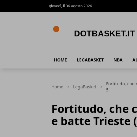
giovedì, il 06 agosto 2026
DotBasket.it
HOME
LEGABASKET
NBA
A
Fortitudo, che 
Home
LegaBasket
5
Fortitudo, che 
e batte Trieste (