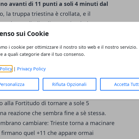
o avanti di 11 punti a soli 4 minuti dal
, la truppa triestina è crollata, e il
ardo Candi (di soli 20 anni, ndr) ha messo
enso sui Cookie
-2 che riapre ogni discorso qualificazione. Nel
to di più Trieste. La Fortitudo appare
amo i cookie per ottimizzare il nostro sito web e il nostro servizio.
ce di trovare le giuste contromosse,
re a quali categorie dare il tuo consenso.
Parks
. All'intervallo la Effe è sotto 28-31,
Policy
|
Privacy Policy
. Nella ripresa il match, e la qualificazione,
o Est. Trieste parte fortissimo e vola ben
Personalizza
Rifiuta Opzionali
Accetta Tut
 Bologna ci pensa Legion
: 11 punti per il
alla Fortitudo di tornare a sole 5
una reazione che sembra fine a sè stessa.
sembrano cambiare: Trieste torna a macinare
s firmano quel +11 che appare ormai