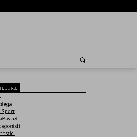
Cerca
TEGORIE
A
olega
i Sport
aBasket
tagonisti
nostici