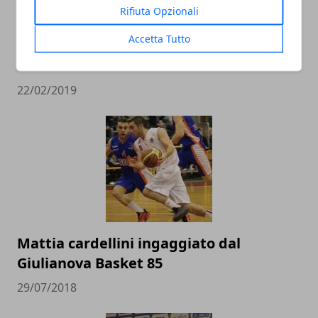
Rifiuta Opzionali
L’Italbasket contro Ungheria e Lituania
Accetta Tutto
alla conquista del pass per i Mondiali in
Cina
22/02/2019
Mattia cardellini ingaggiato dal
Giulianova Basket 85
29/07/2018