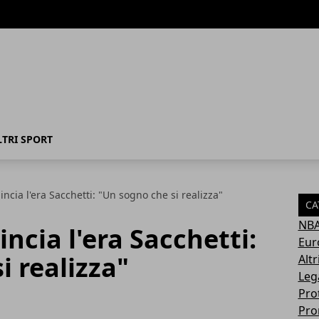
LTRI SPORT
incia l'era Sacchetti: "Un sogno che si realizza"
CA
NB
ncia l'era Sacchetti:
Eur
i realizza"
Altr
Leg
Pro
Pro