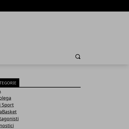
Cerca
TEGORIE
A
olega
i Sport
aBasket
tagonisti
nostici