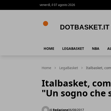
venerdì, il 07 agosto 2026
DotBasket.it
HOME
LEGABASKET
NBA
A
Home
LegaBasket
Italbasket, com
Italbasket, comi
"Un sogno che s
di
Redazione
06/08/2017