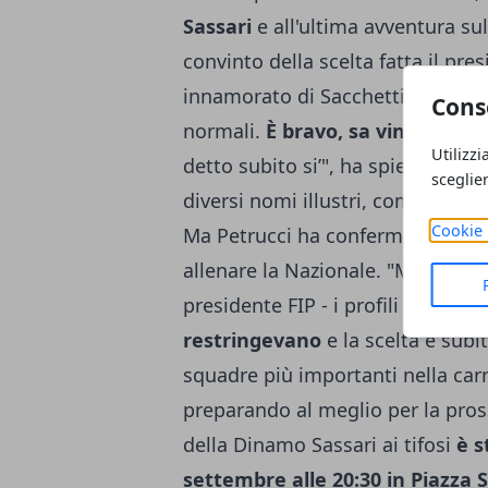
Sassari
e all'ultima avventura su
convinto della scelta fatta il pre
innamorato di Sacchetti per la su
Cons
normali.
È bravo, sa vincere, ha 
Utilizzi
detto subito si’", ha spiegato Pet
sceglie
diversi nomi illustri, come quelli
Cookie 
Ma Petrucci ha confermato che l'
allenare la Nazionale. "Man mano 
presidente FIP - i profili che ri
restringevano
e la scelta è subi
squadre più importanti nella carri
preparando al meglio per la pros
della Dinamo Sassari ai tifosi
è s
settembre alle 20:30 in Piazza 