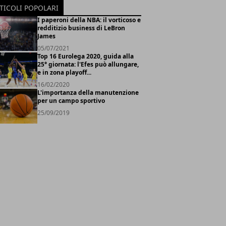
TICOLI POPOLARI
I paperoni della NBA: il vorticoso e
redditizio business di LeBron
James
05/07/2021
Top 16 Eurolega 2020, guida alla
25° giornata: l'Efes può allungare,
e in zona playoff...
16/02/2020
L'importanza della manutenzione
per un campo sportivo
25/09/2019