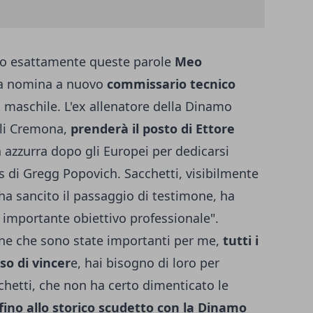
ato esattamente queste parole
Meo
a nomina a nuovo
commissario tecnico
t maschile. L'ex allenatore della Dinamo
oli Cremona,
prenderà il posto di Ettore
a azzurra dopo gli Europei per dedicarsi
 di Gregg Popovich. Sacchetti, visibilmente
a sancito il passaggio di testimone, ha
 importante obiettivo professionale".
sone che sono state importanti per me,
tutti i
o di vincer
e, hai bisogno di loro per
cchetti, che non ha certo dimenticato le
fino allo storico scudetto con la Dinamo