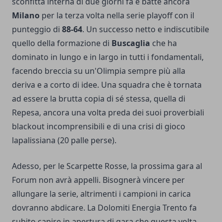
sconfitta interna di due giorni fa e batte ancora
Milano
per la terza volta nella serie playoff con il
punteggio di
88-64
. Un successo netto e indiscutibile
quello della formazione di
Buscaglia
che ha
dominato in lungo e in largo in tutti i fondamentali,
facendo breccia su un'Olimpia sempre più alla
deriva e a corto di idee. Una squadra che è tornata
ad essere la brutta copia di sé stessa, quella di
Repesa, ancora una volta preda dei suoi proverbiali
blackout incomprensibili e di una crisi di gioco
lapalissiana (20 palle perse).
Adesso, per le Scarpette Rosse, la prossima gara al
Forum non avrà appelli. Bisognerà vincere per
allungare la serie, altrimenti i campioni in carica
dovranno abdicare. La Dolomiti Energia Trento fa
subito capire in apertura di gara che questa volta