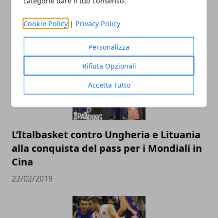
categorie dare il tuo consenso.
Cookie Policy
|
Privacy Policy
ARTICOLI CORRELATI
Personalizza
Rifiuta Opzionali
Accetta Tutto
L’Italbasket contro Ungheria e Lituania
alla conquista del pass per i Mondiali in
Cina
22/02/2019