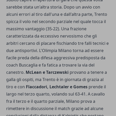
sarebbe stata un'altra storia. Dopo un avvio con
alcuni errori al tiro dall'una e dall'altra parte, Trento
spicca il volo nel secondo parziale nel quale tocca il
massimo vantaggio (35-22). Una frazione
caratterizzata da eccessivo nervosismo che gli
arbitri cercano di placare fischiando tre falli tecnici e
due antisportivi. L'Olimpia Milano torna ad essere
facile preda della difesa aggressiva predisposta da
coach Buscaglia e fa fatica a trovare la via del
canestro.
McLean e Tarczewski
provano a tenere a
galla gli ospiti, ma Trento è in giornata di grazia al
tiro e con
Flaccadori, Lechtaler e Gomes
prende il
largo nel terzo quarto, volando sul 63-41. A cavallo
fra il terzo e il quarto parziale, Milano prova a
rimettere in discussione il match grazie ad alcune
conclusioni dalla distanza di Kalnietis che portano