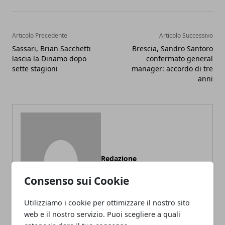
Articolo Precedente
Articolo Successivo
Sassari, Brian Sacchetti
Brescia, Sandro Santoro
lascia la Dinamo dopo
confermato general
sette stagioni
manager: accordo di tre
anni
Redazione
Consenso sui Cookie
Utilizziamo i cookie per ottimizzare il nostro sito
web e il nostro servizio. Puoi scegliere a quali