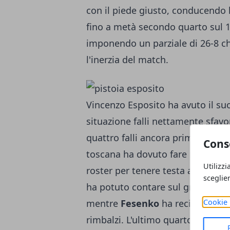
con il piede giusto, conducendo 
fino a metà secondo quarto sul 19-
imponendo un parziale di 26-8 ch
l'inerzia del match.
Vincenzo Esposito ha avuto il suo
situazione falli nettamente sfav
quattro falli ancora prima della 
Cons
toscana ha dovuto fare ricorso a 
Utilizzi
roster per tenere testa alla quali
sceglie
ha potuto contare sul grande ta
Cookie 
mentre
Fesenko
ha recitato la p
rimbalzi. L'ultimo quarto è inizia