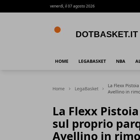
venerdì, il 07 agosto 2026
DotBasket.it
HOME
LEGABASKET
NBA
A
La Flexx Pistoi
Home
LegaBasket
Avellino in rim
La Flexx Pistoi
sul proprio par
Avellino in rim