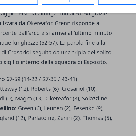
vo fischiato a Fesenko che ha consentito alla
aggio. Pistoia allunga fino al 57-50 grazie
alizzata da Okereafor. Grenn risponde a
ente dall'arco e si arriva all'ultimo minuto
nque lunghezze (62-57). La parola fine alla
di Crosariol seguita da una tripla del solito
sigillo interno della squadra di Esposito.
no 67-59 (14-22 / 27-35 / 43-41)
teway (12), Roberts (6), Crosariol (10),
i (0), Magro (13), Okereafor (8), Solazzi ne.
ellino
: Green (6), Leunen (2), Fesenko (9),
and (12), Parlato ne, Zerini (2), Thomas (5),