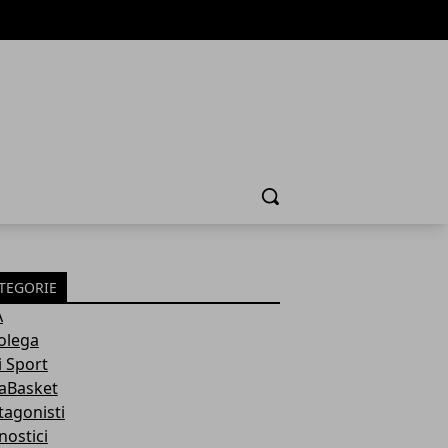
Cerca
TEGORIE
A
olega
i Sport
aBasket
tagonisti
nostici