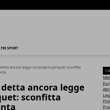
LTRI SPORT
a detta ancora legge sul proprio parquet: sconfitta
CA
onta
NB
Eur
a detta ancora legge
Altr
quet: sconfitta
Leg
Pro
onta
Pro