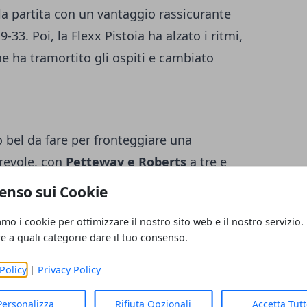
la partita con un vantaggio rassicurante
33. Poi, la Flexx Pistoia ha alzato i ritmi,
e ha tramortito gli ospiti e cambiato
 bel da fare per fronteggiare una
orevole, con
Petteway e Roberts
a tre e
fine del primo tempo. Il coach della squadra
enso sui Cookie
tutte le energie disponibili nel proprio
amo i cookie per ottimizzare il nostro sito web e il nostro servizio.
tà di Avellino. Sacripanti, questa volta, non
re a quali categorie dare il tuo consenso.
lento di un
Ragland
visibilmente sotto tono,
Policy
|
Privacy Policy
ropria parte mettendo a referto 9 punti e 9
to con i padroni di casa avanti di due punti
Personalizza
Rifiuta Opzionali
Accetta Tut