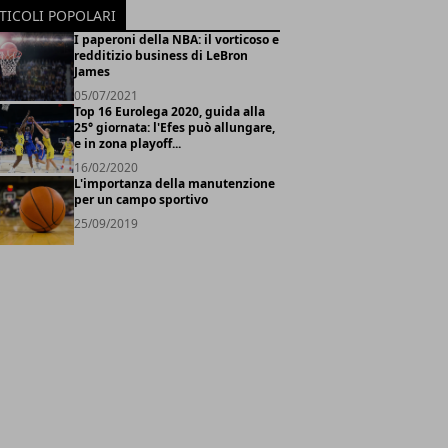
TICOLI POPOLARI
I paperoni della NBA: il vorticoso e
redditizio business di LeBron
James
05/07/2021
Top 16 Eurolega 2020, guida alla
25° giornata: l'Efes può allungare,
e in zona playoff...
16/02/2020
L'importanza della manutenzione
per un campo sportivo
25/09/2019