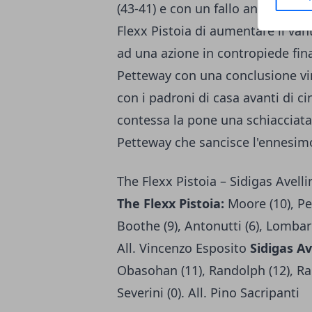
(43-41) e con un fallo antisporti
Flexx Pistoia di aumentare il vant
ad una azione in contropiede fin
Petteway con una conclusione vinc
con i padroni di casa avanti di ci
contessa la pone una schiacciata 
Petteway che sancisce l'ennesimo 
The Flexx Pistoia – Sidigas Avelli
The Flexx Pistoia:
Moore (10), Pet
Boothe (9), Antonutti (6), Lombard
All. Vincenzo Esposito
Sidigas Av
Obasohan (11), Randolph (12), Ragl
Severini (0). All. Pino Sacripanti