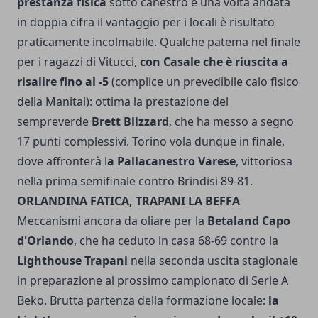
prestanza fisica
sotto canestro e una volta andata
in doppia cifra il vantaggio per i locali è risultato
praticamente incolmabile. Qualche patema nel finale
per i ragazzi di Vitucci,
con Casale che è riuscita a
risalire fino al -5
(complice un prevedibile calo fisico
della Manital): ottima la prestazione del
sempreverde
Brett Blizzard
, che ha messo a segno
17 punti complessivi. Torino vola dunque in finale,
dove affronterà l
a Pallacanestro Varese
, vittoriosa
nella prima semifinale contro Brindisi 89-81.
ORLANDINA FATICA, TRAPANI LA BEFFA
Meccanismi ancora da oliare per la
Betaland Capo
d'Orlando
, che ha ceduto in casa 68-69 contro la
Lighthouse Trapani
nella seconda uscita stagionale
in preparazione al prossimo campionato di Serie A
Beko. Brutta partenza della formazione locale:
la