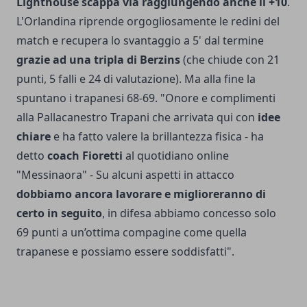
Lighthouse scappa via raggiungendo anche il +10
.
L'Orlandina riprende orgogliosamente le redini del
match e recupera lo svantaggio a 5' dal termine
grazie ad una tripla di Berzins
(che chiude con 21
punti, 5 falli e 24 di valutazione). Ma alla fine la
spuntano i trapanesi 68-69. "Onore e complimenti
alla Pallacanestro Trapani che arrivata qui con
idee
chiare
e ha fatto valere la brillantezza fisica - ha
detto
coach Fioretti
al quotidiano online
"Messinaora" - Su alcuni aspetti in attacco
dobbiamo ancora lavorare e miglioreranno di
certo in seguito
, in difesa abbiamo concesso solo
69 punti a un’ottima compagine come quella
trapanese e possiamo essere soddisfatti".