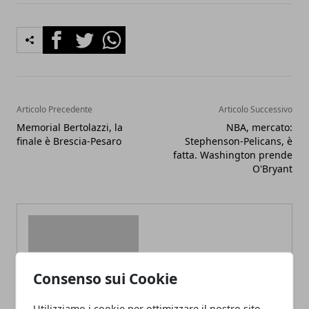
Facebook
Twitter
Whatsapp
Articolo Precedente
Articolo Successivo
Memorial Bertolazzi, la
NBA, mercato:
finale è Brescia-Pesaro
Stephenson-Pelicans, è
fatta. Washington prende
O'Bryant
Consenso sui Cookie
Redazione
Utilizziamo i cookie per ottimizzare il nostro sito