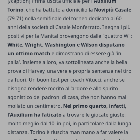
[/caption] Prima uscita ufficiale per l'
Auxilium
Torino
, che ha battuto a domicilio la
Novipiù Casale
(79-71) nella semifinale del torneo dedicato ai 60
anni della società di Casale Monferrato. I segnali più
positivi per la Manital provengono dalle "quattro W":
White, Wright, Washington e Wilson disputano
un ottimo match
e dimostrano di essere già 'in
palla'. Insieme a loro, va sottolineata anche la bella
prova di Harvey, una vera e propria sentenza nel tiro
da fuori. Un buon test per coach Vitucci, anche se
bisogna rendere merito all'ardore e allo spirito
agonistico dei padroni di casa, che non hanno mai
mollato un centimetro.
Nel primo quarto, infatti,
l'Auxilium ha faticato
a trovare le giocate giuste:
molto meglio dal 10' in poi, in particolare dalla lunga
distanza. Torino è riuscita man mano a far valere la