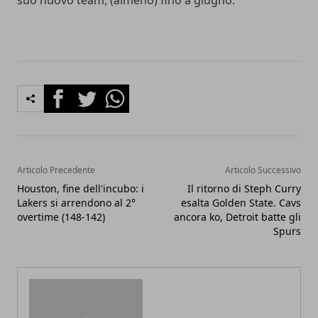
suo nuovo team, (almeno) fino a giugno.
Facebook
Twitter
Whatsapp
Articolo Precedente
Articolo Successivo
Houston, fine dell'incubo: i
Il ritorno di Steph Curry
Lakers si arrendono al 2°
esalta Golden State. Cavs
overtime (148-142)
ancora ko, Detroit batte gli
Spurs