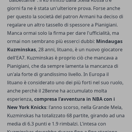
"balbettante": il ko inflitto dalla Stella Rossa tre
giorni fa ne è stata un'ulteriore prova. Forse anche
per questo la società del patron Armani ha deciso di
regalare un altro tassello di spessore a Pianigiani.
Manca ormai solo la firma per dare l'ufficialità, ma
ormai non sembrano più esserci dubbi:
Mindaugas
Kuzminskas
, 28 anni, lituano, è un nuovo giocatore
dell'EA7. Kuzminskas è proprio ciò che mancava a
Pianigiani, che da sempre lamenta la mancanza di
un'ala forte di grandissimo livello. In Europa il
lituano è considerato uno dei più forti nel suo ruolo,
anche perchè il 28enne ha accumulato molta
esperienza
, compresa l'avventura in NBA con i
New York Knicks
: l'anno scorso, nella Grande Mela,
Kuzminskas ha totalizzato 68 partite, girando ad una
media di 6.3 punti e 1.9 rimbalzi. L'intesa con