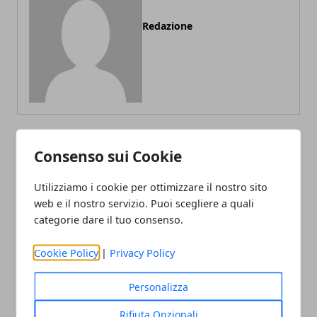
Redazione
Consenso sui Cookie
ARTICOLI CORRELATI
Utilizziamo i cookie per ottimizzare il nostro sito
web e il nostro servizio. Puoi scegliere a quali
categorie dare il tuo consenso.
Cookie Policy
|
Privacy Policy
Personalizza
L’Italbasket contro Ungheria e Lituania
Rifiuta Opzionali