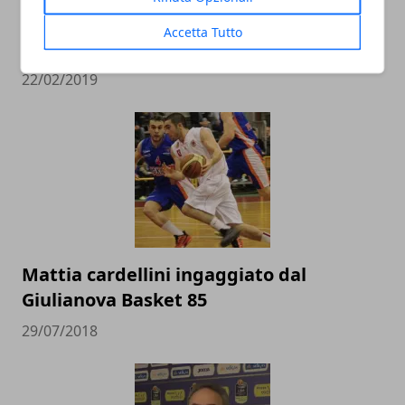
alla conquista del pass per i Mondiali in
Accetta Tutto
Cina
22/02/2019
Mattia cardellini ingaggiato dal
Giulianova Basket 85
29/07/2018