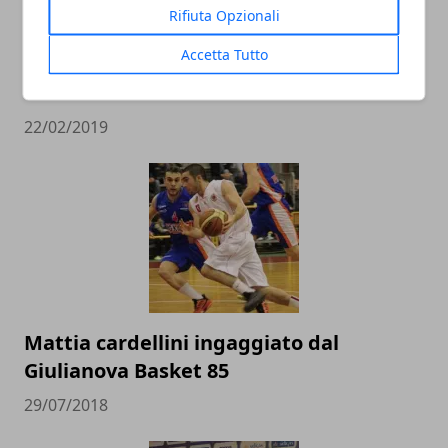
Rifiuta Opzionali
L’Italbasket contro Ungheria e Lituania
Accetta Tutto
alla conquista del pass per i Mondiali in
Cina
22/02/2019
Mattia cardellini ingaggiato dal
Giulianova Basket 85
29/07/2018