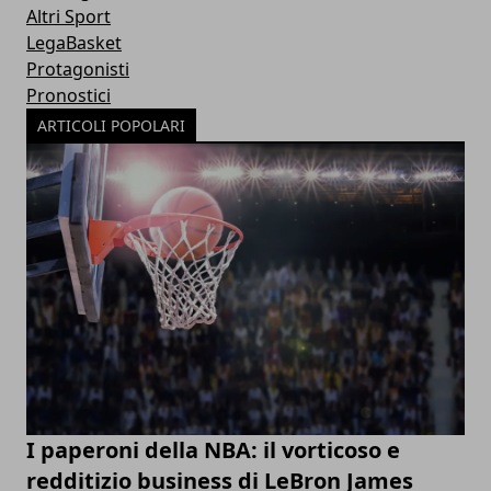
Altri Sport
LegaBasket
Protagonisti
Pronostici
ARTICOLI POPOLARI
I paperoni della NBA: il vorticoso e
redditizio business di LeBron James