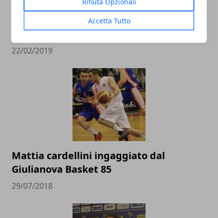
Rifiuta Opzionali
L’Italbasket contro Ungheria e Lituania
alla conquista del pass per i Mondiali in
Accetta Tutto
Cina
22/02/2019
Mattia cardellini ingaggiato dal
Giulianova Basket 85
29/07/2018