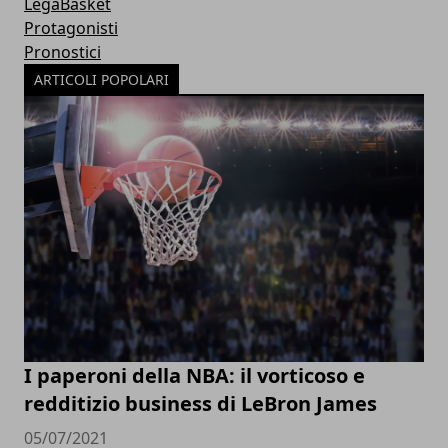
LegaBasket
Protagonisti
Pronostici
ARTICOLI POPOLARI
I paperoni della NBA: il vorticoso e
redditizio business di LeBron James
05/07/2021