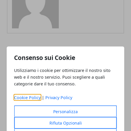
ARTICOLI CORRELATI
Consenso sui Cookie
Utilizziamo i cookie per ottimizzare il nostro sito
web e il nostro servizio. Puoi scegliere a quali
categorie dare il tuo consenso.
Cookie Policy
|
Privacy Policy
Personalizza
L’Italbasket contro Ungheria e Lituania
Rifiuta Opzionali
alla conquista del pass per i Mondiali in