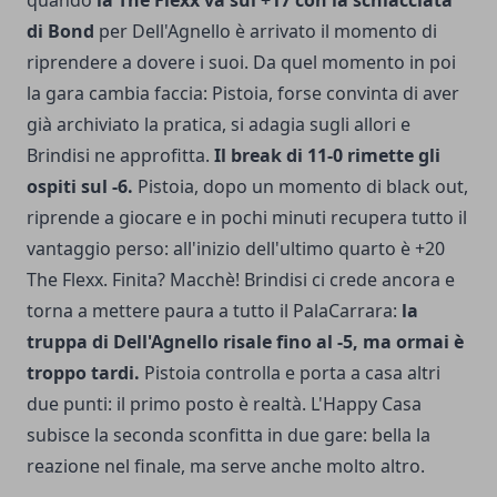
quando
la The Flexx va sul +17 con la schiacciata
di Bond
per Dell'Agnello è arrivato il momento di
riprendere a dovere i suoi. Da quel momento in poi
la gara cambia faccia: Pistoia, forse convinta di aver
già archiviato la pratica, si adagia sugli allori e
Brindisi ne approfitta.
Il break di 11-0 rimette gli
ospiti sul -6.
Pistoia, dopo un momento di black out,
riprende a giocare e in pochi minuti recupera tutto il
vantaggio perso: all'inizio dell'ultimo quarto è +20
The Flexx. Finita? Macchè! Brindisi ci crede ancora e
torna a mettere paura a tutto il PalaCarrara:
la
truppa di Dell'Agnello risale fino al -5, ma ormai è
troppo tardi.
Pistoia controlla e porta a casa altri
due punti: il primo posto è realtà. L'Happy Casa
subisce la seconda sconfitta in due gare: bella la
reazione nel finale, ma serve anche molto altro.