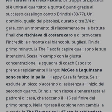
ieri sera la The Flexx Pistoia.
La truppa di Esposito
si è unita al quartetto a quota 6 punti grazie al
successo casalingo contro Brindisi (83-77). Un
dominio, quello dei pistoiesi, durato oltre 3/4 di
gara, con un momento di rilassamento nelle battute
finali
che rischiava di costare caro
e di provocare
l'incredibile rimonta dei biancoblu pugliesi. Fin dal
primo minuto, la The Flexx fa capire quali sono le sue
intenzioni. Scesa in campo con la giusta
concentrazione, la squadra di coach Esposito
prende rapidamente il largo:
McGee e Laquintana
sono subito in palla
, l'Happy Casa fa fatica. Se si
esclude un piccolo accenno di esistenza all'inizio del
secondo quarto, Brindisi non riesce a tenere testa ai
padroni di casa, che toccano il +15 sul finire del
primo tempo. Nella ripresa il copione non cambia, e