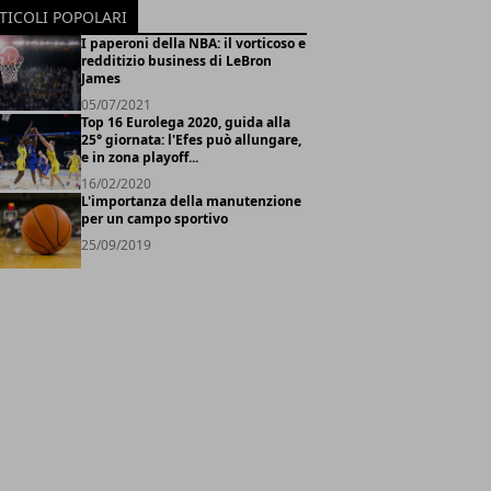
TICOLI POPOLARI
I paperoni della NBA: il vorticoso e
redditizio business di LeBron
James
05/07/2021
Top 16 Eurolega 2020, guida alla
25° giornata: l'Efes può allungare,
e in zona playoff...
16/02/2020
L'importanza della manutenzione
per un campo sportivo
25/09/2019