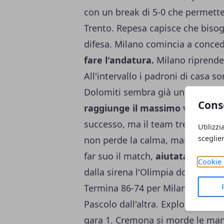
con un break di 5-0 che permetter
Trento. Repesa capisce che biso
difesa. Milano comincia a conc
fare l'andatura.
Milano riprende
All'intervallo i padroni di casa s
Dolomiti sembra già un lontano r
Cons
raggiunge il massimo vantaggio
successo, ma il team trentino reag
Utilizzi
sceglie
non perde la calma, mantiene Tre
far suo il match,
aiutata dall'ot
Cookie 
dalla sirena l'Olimpia domina 78-
Termina 86-74 per Milano, con 21
Pascolo dall'altra. Exploit di Ven
gara 1. Cremona si morde le man