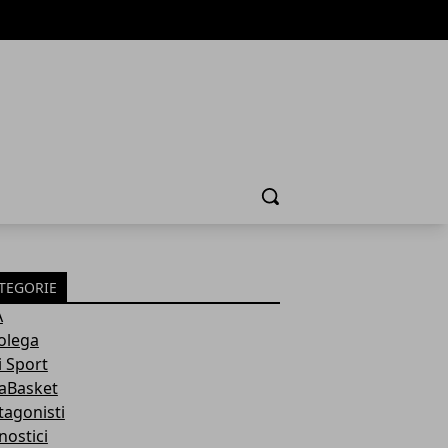
Cerca
TEGORIE
A
olega
i Sport
aBasket
tagonisti
nostici