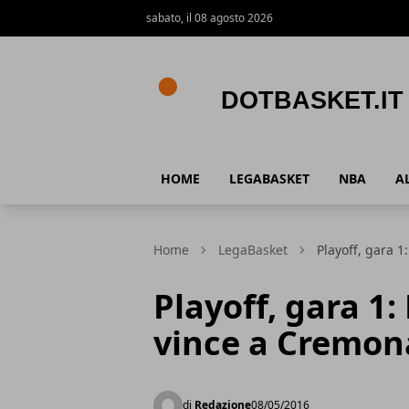
sabato, il 08 agosto 2026
DotBasket.it
HOME
LEGABASKET
NBA
A
Home
LegaBasket
Playoff, gara 
Playoff, gara 1:
vince a Cremon
di
Redazione
08/05/2016