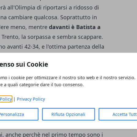
à all'Olimpia di riportarsi a ridosso di
gna cambiare qualcosa. Soprattutto in
edere meno, mentre
davanti è Batista a
 Trento, la sorpassa e sembra scappare.
ono avanti 42-34, e l'ottima partenza della
icordo. Comincia la ripresa,
e l'Olimpia
enso sui Cookie
 di +10
: sembra il preludio ad un facile
isce e risale fino al -3. Tuttavia Milano
amo i cookie per ottimizzare il nostro sito web e il nostro servizio.
re a quali categorie dare il tuo consenso.
nto a distanza e a lungo andare riesce a
tima coppia Batista-Sanders
. A sei minuti
Policy
|
Privacy Policy
62: a Repesa basta gestire il vantaggio.
Personalizza
Rifiuta Opzionali
Accetta Tut
 punti di Sanders da una parte e 18 di
ezia, che sconfigge a domicilio la Vanoli in
i, anche perchè nel primo tempo sono i