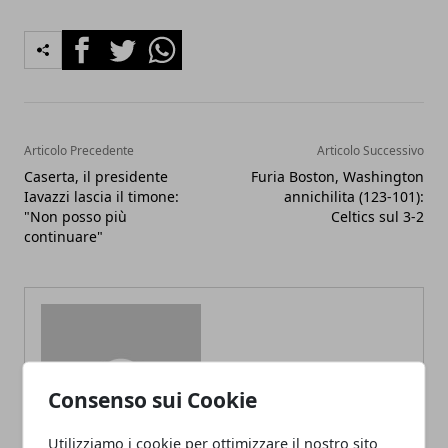
Facebook
Twitter
Whatsapp
Articolo Precedente
Articolo Successivo
Caserta, il presidente
Furia Boston, Washington
Iavazzi lascia il timone:
annichilita (123-101):
"Non posso più
Celtics sul 3-2
continuare"
Consenso sui Cookie
Redazione
Utilizziamo i cookie per ottimizzare il nostro sito