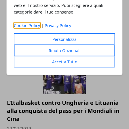
web e il nostro servizio. Puoi scegliere a quali
categorie dare il tuo consenso.
Cookie Policy
|
Privacy Policy
Personalizza
ARTICOLI CORRELATI
Rifiuta Opzionali
Accetta Tutto
L’Italbasket contro Ungheria e Lituania
alla conquista del pass per i Mondiali in
Cina
22/02/2019