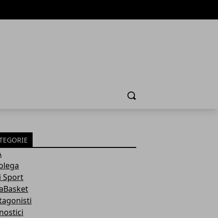
Cerca
TEGORIE
A
olega
i Sport
aBasket
tagonisti
nostici