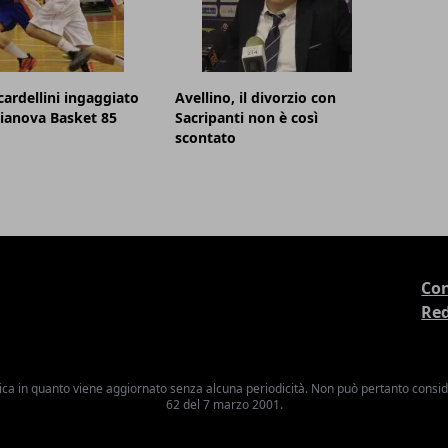
cardellini ingaggiato
Avellino, il divorzio con
lianova Basket 85
Sacripanti non è così
scontato
Con
Re
ica in quanto viene aggiornato senza alcuna periodicità. Non può pertanto consider
62 del 7 marzo 2001.