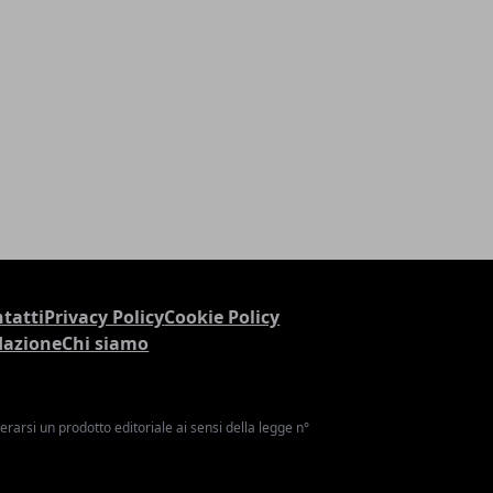
tatti
Privacy Policy
Cookie Policy
dazione
Chi siamo
arsi un prodotto editoriale ai sensi della legge n°