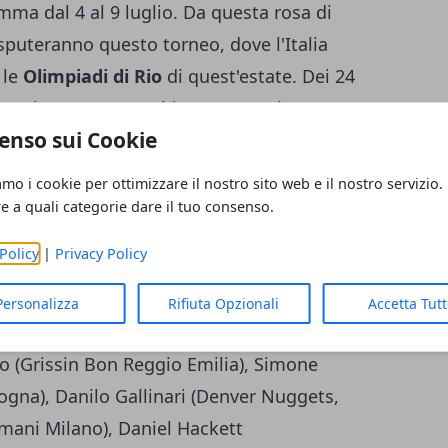
mma dal 4 al 9 luglio. Da questa rosa di
sputeranno questo torneo, dove l'Italia
 le
Olimpiadi di Rio
di quest'estate. Dei 24
Messina, 16 sono subito convocati, mentre
enso sui Cookie
sostituti. Ecco i nomi in rigoroso ordine
cqua Vitasnella Cantù), Pietro Aradori
amo i cookie per ottimizzare il nostro sito web e il nostro servizio.
ea Bargnani (free agent), Marco Belinelli
re a quali categorie dare il tuo consenso.
erella (EA7 Armani Milano), Riccardo Cervi
Policy
|
Privacy Policy
rini (EA7 Armani Milano), David Reginald
Cusin (Vanoli Cremona), Luigi Datome
Personalizza
Rifiuta Opzionali
Accetta Tut
hia), Amedeo Della Valle (Grissin Bon
o (Grissin Bon Reggio Emilia), Simone
ogna), Danilo Gallinari (Denver Nuggets,
mani Milano), Daniel Hackett