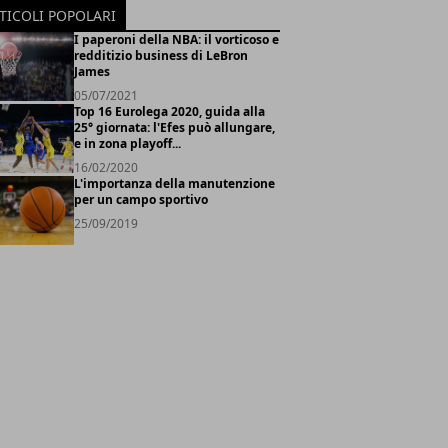
TICOLI POPOLARI
I paperoni della NBA: il vorticoso e
redditizio business di LeBron
James
05/07/2021
Top 16 Eurolega 2020, guida alla
25° giornata: l'Efes può allungare,
e in zona playoff...
16/02/2020
L'importanza della manutenzione
per un campo sportivo
25/09/2019