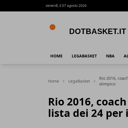
venerdì, il 07 agosto 2026
DotBasket.it
HOME
LEGABASKET
NBA
A
Rio 2016, coach
Home
LegaBasket
olimpico
Rio 2016, coach
lista dei 24 per