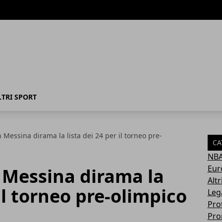
LTRI SPORT
 Messina dirama la lista dei 24 per il torneo pre-
CA
NB
Eur
 Messina dirama la
Altr
 il torneo pre-olimpico
Leg
Pro
Pro