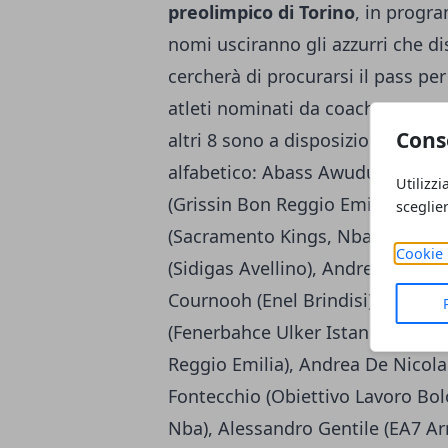
preolimpico di Torino
, in progra
nomi usciranno gli azzurri che di
cercherà di procurarsi il pass per
atleti nominati da coach Ettore 
Cons
altri 8 sono a disposizione come 
alfabetico: Abass Awudu Abass (A
Utilizzi
(Grissin Bon Reggio Emilia), Andr
sceglie
(Sacramento Kings, Nba), Bruno C
Cookie 
(Sidigas Avellino), Andrea Cincia
Cournooh (Enel Brindisi), Marco 
(Fenerbahce Ulker Istanbul, Turc
Reggio Emilia), Andrea De Nicola
Fontecchio (Obiettivo Lavoro Bol
Nba), Alessandro Gentile (EA7 Ar