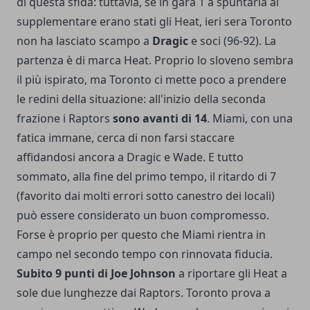
di questa sfida: tuttavia, se in gara 1 a spuntarla al
supplementare erano stati gli Heat, ieri sera Toronto
non ha lasciato scampo a
Dragic
e soci (96-92). La
partenza è di marca Heat. Proprio lo sloveno sembra
il più ispirato, ma Toronto ci mette poco a prendere
le redini della situazione: all'inizio della seconda
frazione i Raptors
sono avanti di 14
. Miami, con una
fatica immane, cerca di non farsi staccare
affidandosi ancora a Dragic e Wade. E tutto
sommato, alla fine del primo tempo, il ritardo di 7
(favorito dai molti errori sotto canestro dei locali)
può essere considerato un buon compromesso.
Forse è proprio per questo che Miami rientra in
campo nel secondo tempo con rinnovata fiducia.
Subito 9 punti di Joe Johnson
a riportare gli Heat a
sole due lunghezze dai Raptors. Toronto prova a