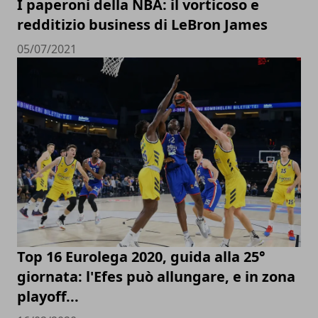
I paperoni della NBA: il vorticoso e
redditizio business di LeBron James
05/07/2021
Top 16 Eurolega 2020, guida alla 25°
giornata: l'Efes può allungare, e in zona
playoff...