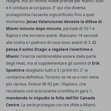
reagire, ma un ottimo Wade prende per mano i suoi
e li conduce al sorpasso. E' qui che diventa
protagonista l'assente ingiustificato fino a quel
momento:
Jonas Valanciunas devasta la difesa di
Miami minuto dopo minuto
, parziale di 10-1 e
Raptors che tornano avanti. Mancano 14 secondi
alla sirena e i padroni di casa sono avanti di 3.
Ci
pensa il solito Dragic a regalare l'overtime a
Miami
: l'inerzia sembrerebbe essere dalla parte
degli Heat, ma al supplementare gli uomini di
Erik
Spoelstra
sbagliano tutti e 5 i primi tiri. E' la
condanna definitiva: Toronto se ne va e non viene
più ripresa. Finisce 96-92 per i Raptors, che
riscattano così la bruciante sconfitta in gara 1,
mandando in tripudio la folla dell'Air Canada
Centre
. La serie prosegue con tre sfide a Miami: