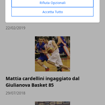
Rifiuta Opzionali
L’Italbasket contro Ungheria e Lituania
Accetta Tutto
alla conquista del pass per i Mondiali in
Cina
22/02/2019
Mattia cardellini ingaggiato dal
Giulianova Basket 85
29/07/2018