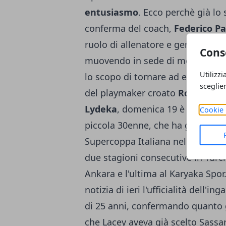
entusiasmo
. Ecco perchè già lo
conferma del coach,
Federico Pa
ruolo di allenatore e general man
Cons
muovendo in sede di mercato pe
Utilizzi
lo scopo di tornare ad essere co
sceglie
del playmaker croato
Rok Stipce
Lydeka
, domenica 19 è stato uffi
Cookie 
piccola 30enne, che ha già giocato
Supercoppa Italiana nel 2014. Alt
due stagioni consecutive in Turc
Ankara e l'ultima al Karyaka Spor
notizia di ieri l'ufficialità dell'in
di 25 anni, confermando quanto 
che Lacey aveva già scelto Sassar