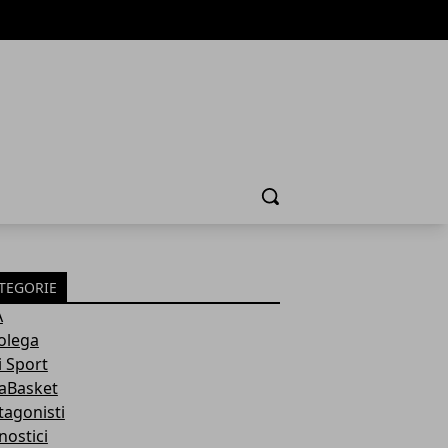
Cerca
TEGORIE
A
olega
i Sport
aBasket
tagonisti
nostici