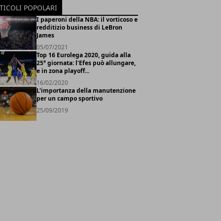
TICOLI POPOLARI
I paperoni della NBA: il vorticoso e
redditizio business di LeBron
James
05/07/2021
Top 16 Eurolega 2020, guida alla
25° giornata: l'Efes può allungare,
e in zona playoff...
16/02/2020
L'importanza della manutenzione
per un campo sportivo
25/09/2019