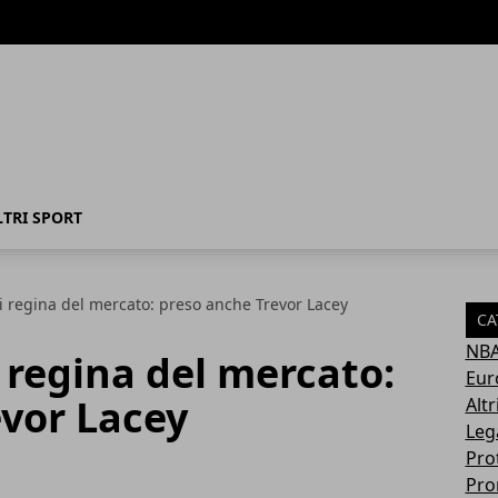
LTRI SPORT
 regina del mercato: preso anche Trevor Lacey
CA
NB
 regina del mercato:
Eur
evor Lacey
Altr
Leg
Pro
Pro