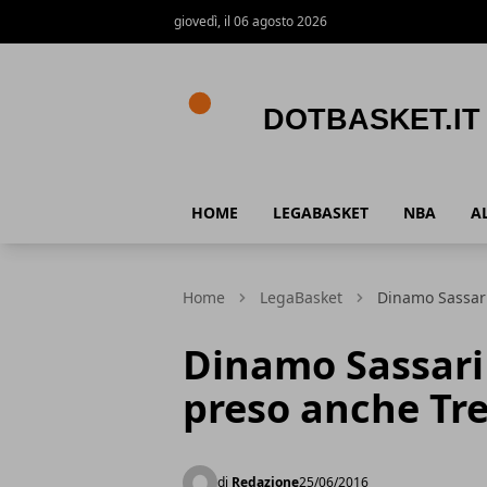
giovedì, il 06 agosto 2026
DotBasket.it
HOME
LEGABASKET
NBA
A
Home
LegaBasket
Dinamo Sassari
Dinamo Sassari
preso anche Tr
di
Redazione
25/06/2016